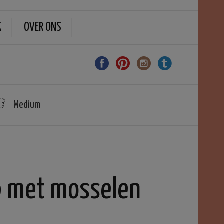
K
OVER ONS
Medium
p met mosselen