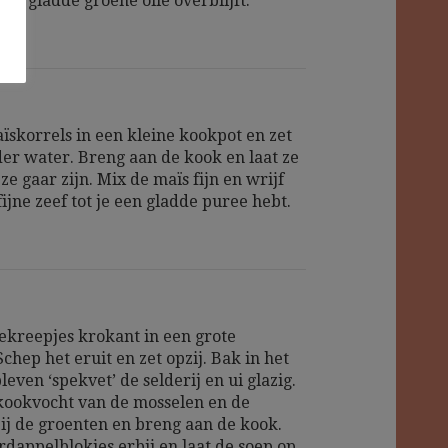
ie gladde groene olie overblijft.
ïskorrels in een kleine kookpot en zet
der water. Breng aan de kook en laat ze
ze gaar zijn. Mix de maïs fijn en wrijf
ijne zeef tot je een gladde puree hebt.
ekreepjes krokant in een grote
chep het eruit en zet opzij. Bak in het
even ‘spekvet’ de selderij en ui glazig.
kookvocht van de mosselen en de
bij de groenten en breng aan de kook.
rdappelblokjes erbij en laat de soep op