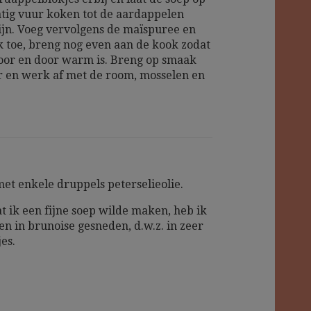
ig vuur koken tot de aardappelen
zijn. Voeg vervolgens de maïspuree en
 toe, breng nog even aan de kook zodat
oor en door warm is. Breng op smaak
 en werk af met de room, mosselen en
et enkele druppels peterselieolie.
t ik een fijne soep wilde maken, heb ik
en in brunoise gesneden, d.w.z. in zeer
jes.