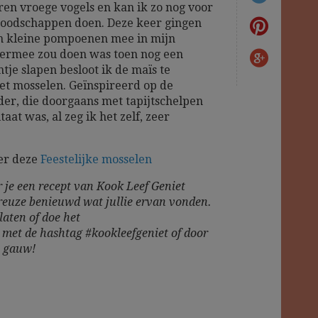
ren vroege vogels en kan ik zo nog voor
boodschappen doen. Deze keer gingen
en kleine pompoenen mee in mijn
 ermee zou doen was toen nog een
tje slapen besloot ik de maïs te
t mosselen. Geïnspireerd op de
r, die doorgaans met tapijtschelpen
at was, al zeg ik het zelf, zeer
er deze
Feestelijke mosselen
 je een recept van Kook Leef Geniet
reuze benieuwd wat jullie ervan vonden.
laten of doe het
m
met de hashtag #kookleefgeniet of door
t gauw!