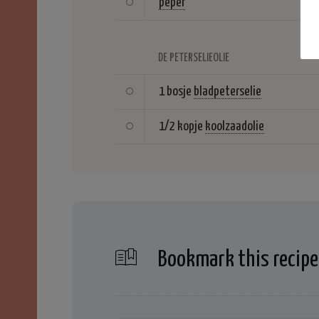
peper
DE PETERSELIEOLIE
1 bosje
bladpeterselie
1/2 kopje
koolzaadolie
Bookmark this recipe