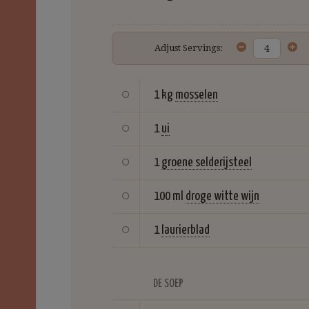
Adjust Servings:
1 kg
mosselen
1
ui
1
groene selderijsteel
100 ml
droge witte wijn
1
laurierblad
DE SOEP