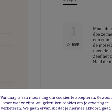
1
Maak de m
doe ze met
een ruime
DONE
de mossel
mosselen 
Zeef het 
Haal de mo
2
Blancheer
Vandaag is een mooie dag om cookies te accepteren. Gewoon
knijp het 
voor wat ze zijn! Wij gebruiken cookies om je ervaring te
de olie en
verbeteren. We gaan ervan uit dat je hiermee akkoord gaat.
DONE