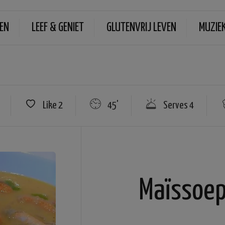
EN
LEEF & GENIET
GLUTENVRIJ LEVEN
MUZIE
Like
2
45'
Serves 4
Maïssoe