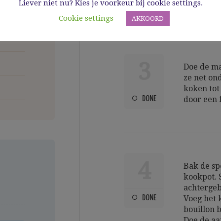
er een moo
Liever niet nu? Kies je voorkeur bij cookie settings.
Cookie settings
AKKOORD
3
Doe de ma
ze net on
koken tot 
DONE
door een f
4
Bak de sp
kookpot. S
achtergebl
DONE
Voeg het 
bouillon 
Doe de aa