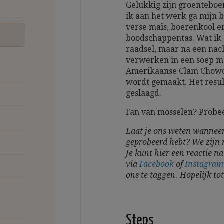
Gelukkig zijn groenteboe
ik aan het werk ga mijn 
verse maïs, boerenkool 
boodschappentas. Wat ik
raadsel, maar na een nach
verwerken in een soep me
Amerikaanse Clam Chowde
wordt gemaakt. Het resulta
geslaagd.
Fan van mosselen? Probe
Laat je ons weten wanneer
geprobeerd hebt? We zijn 
Je kunt hier een reactie na
via
Facebook
of
Instagra
ons te taggen.
Hopelijk to
Steps