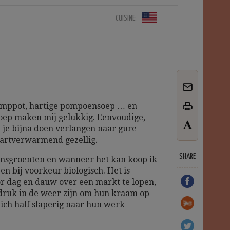
CUISINE:
tamppot, hartige pompoensoep … en
oep maken mij gelukkig. Eenvoudige,
 je bijna doen verlangen naar gure
Hartverwarmend gezellig.
SHARE
zoensgroenten en wanneer het kan koop ik
 en bij voorkeur biologisch. Het is
r dag en dauw over een markt te lopen,
ruk in de weer zijn om hun kraam op
ich half slaperig naar hun werk