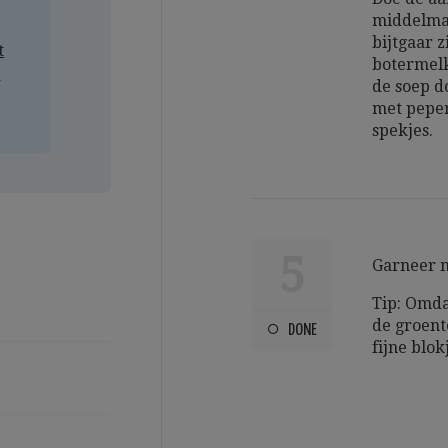
middelmat
bijtgaar 
t
botermelk
a
de soep d
met peper
spekjes.
5
Garneer m
Tip: Omda
de groent
DONE
fijne blok