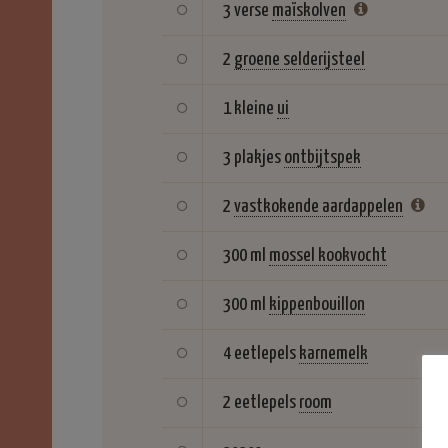
3 verse
maïskolven
2
groene selderijsteel
1 kleine
ui
3 plakjes
ontbijtspek
2
vastkokende aardappelen
300 ml
mossel kookvocht
300 ml
kippenbouillon
4 eetlepels
karnemelk
2 eetlepels
room