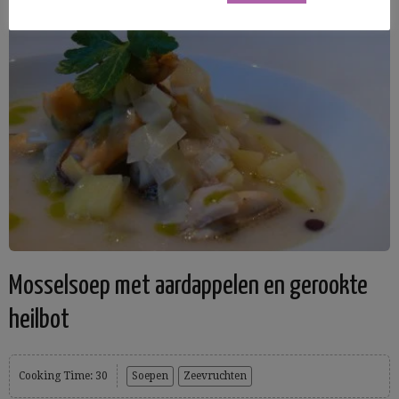
Mosselsoep met aardappelen en gerookte
heilbot
Cooking Time: 30
Soepen
Zeevruchten