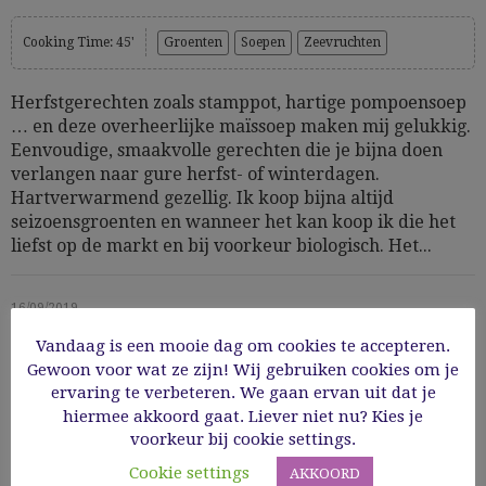
Cooking Time: 45'
Groenten
Soepen
Zeevruchten
Herfstgerechten zoals stamppot, hartige pompoensoep
… en deze overheerlijke maïssoep maken mij gelukkig.
Eenvoudige, smaakvolle gerechten die je bijna doen
verlangen naar gure herfst- of winterdagen.
Hartverwarmend gezellig. Ik koop bijna altijd
seizoensgroenten en wanneer het kan koop ik die het
liefst op de markt en bij voorkeur biologisch. Het...
16/09/2019
Vandaag is een mooie dag om cookies te accepteren.
Read More
Gewoon voor wat ze zijn! Wij gebruiken cookies om je
ervaring te verbeteren. We gaan ervan uit dat je
hiermee akkoord gaat. Liever niet nu? Kies je
voorkeur bij cookie settings.
Cookie settings
AKKOORD