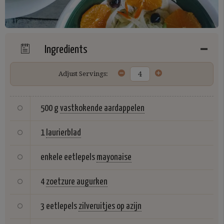
Ingredients
Adjust Servings:
500 g
vastkokende aardappelen
1
laurierblad
enkele eetlepels
mayonaise
4
zoetzure augurken
3 eetlepels
zilveruitjes op azijn