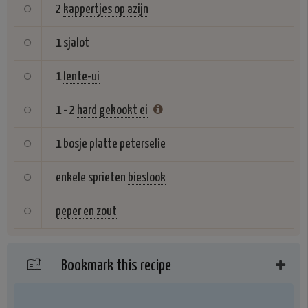
2
kappertjes op azijn
1
sjalot
1
lente-ui
1 - 2
hard gekookt ei
1 bosje
platte peterselie
enkele sprieten
bieslook
peper en zout
Bookmark this recipe