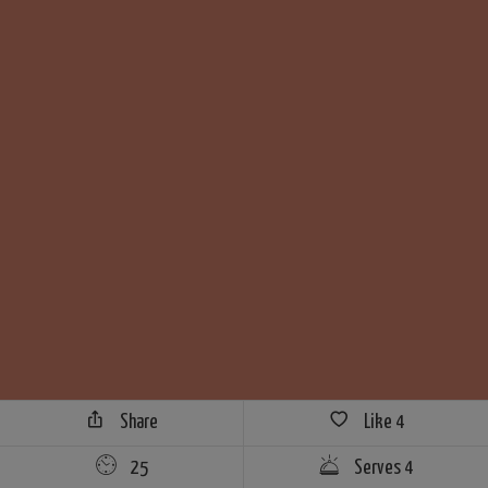
Share
Like
4
25
Serves 4