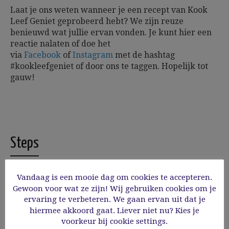
Laat je ons weten wanneer je een recept van Kook
Leef Geniet geprobeerd hebt? We zijn reuze
benieuwd wat jullie ervan vonden. Je kunt hier een
reactie nalaten of doe het
via
Facebook
of
Instagram
met de hashtag
#kookleefgeniet of door ons te taggen.
Hopelijk tot
gauw!
Steps
Vandaag is een mooie dag om cookies te accepteren.
Gewoon voor wat ze zijn! Wij gebruiken cookies om je
1
ervaring te verbeteren. We gaan ervan uit dat je
Was de aardappelen en kook ze in de schil,
hiermee akkoord gaat. Liever niet nu? Kies je
eventueel met een laurierblad gaar. Laat ze
voorkeur bij cookie settings.
lichtjes afkoelen, pel ze en snijd ze in