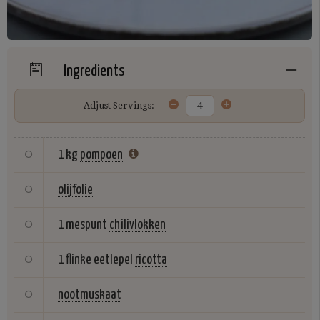
Ingredients
Adjust Servings:
1 kg
pompoen
olijfolie
1 mespunt
chilivlokken
1 flinke eetlepel
ricotta
nootmuskaat