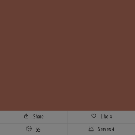
Share
Like
4
55'
Serves 4