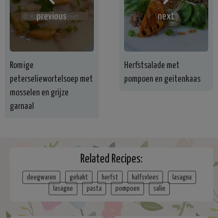
previous
next
Romige
Herfstsalade met
peterseliewortelsoep met
pompoen en geitenkaas
mosselen en grijze
garnaal
Related Recipes:
deegwaren
gehakt
herfst
kalfsvlees
lasagna
lasagne
pasta
pompoen
salie