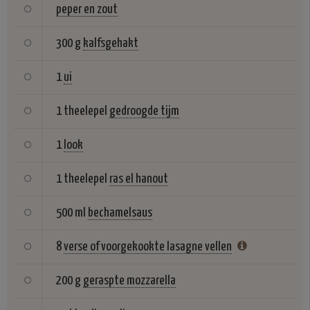
peper en zout
300 g
kalfsgehakt
1
ui
1 theelepel
gedroogde tijm
1
look
1 theelepel
ras el hanout
500 ml
bechamelsaus
8
verse of voorgekookte lasagne vellen
200 g
geraspte mozzarella