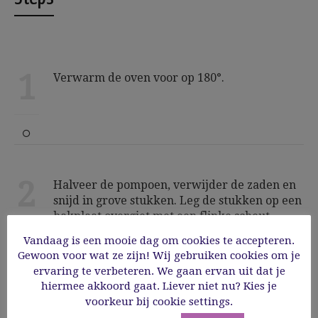
1
Verwarm de oven voor op 180°.
2
Halveer de pompoen, verwijder de zaden en
snijd in grove stukken. Leg de stukken op een
bakplaat overgiet met een flinke scheut
olijfolie en bestrooi met de chilivlokken.
Vandaag is een mooie dag om cookies te accepteren.
Plaats in de oven en laat ca. 25 minuten
Gewoon voor wat ze zijn! Wij gebruiken cookies om je
garen. Haal de pompoen uit de oven, laat wat
ervaring te verbeteren. We gaan ervan uit dat je
afkoelen en stamp tot een puree. Meng er de
hiermee akkoord gaat. Liever niet nu? Kies je
ricotta onder en breng op smaak met peper,
voorkeur bij cookie settings.
zout en nootmuskaat.