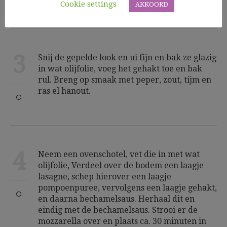
Cookie settings
AKKOORD
3
Snij de gepelde look en ui fijn en bak ze glazig
in wat olijfolie, voeg het gehakt toe en bak
rul. Breng op smaak met peper, zout, tijm en
ras el hanout.
4
Neem een ovenschotel, vet die in met wat
olijfolie, Verdeel over de bodem een laagje
lasagne, schep hierover een laagje
pompoenpuree, vervolgens een laagje gehakt,
en daarna bechamelsaus. Herhaal dit en
eindig met de bechamelsaus. Strooi er de
mozzarella over en plaats ca. 30 minuten in