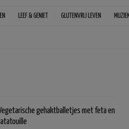
EN
LEEF & GENIET
GLUTENVRIJ LEVEN
MUZIE
Vegetarische gehaktballetjes met feta en
ratatouille