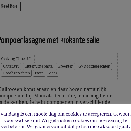
Read More
Pompoenlasagne met krokante salie
Cooking Time: 55'
Glutenvrij
Glutenvrije pasta
Groenten
GV hoofdgerechten
Hoofdgerechten
Pasta
Vlees
Halloween komt eraan en daar horen natuurlijk
pompoenen bij. Mooi als decoratie, maar nog beter
in de keuken. Je hebt pompoenen in verschillende
maten, vormen en kleuren. In de keuken gebruik ik
Vandaag is een mooie dag om cookies te accepteren. Gewoon
meestal de flespompoen beter gekend als butternut,
voor wat ze zijn! Wij gebruiken cookies om je ervaring te
maar wie low fodmap moet eten kan beter opteren
verbeteren. We gaan ervan uit dat je hiermee akkoord gaat.
voor de...