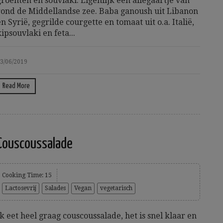
groenten en souvlaki. Eigenlijk een allegaartje van
rond de Middellandse zee. Baba ganoush uit Libanon
en Syrië, gegrilde courgette en tomaat uit o.a. Italië,
kipsouvlaki en feta...
3/06/2019
Read More
Couscoussalade
Cooking Time: 15
Lactosevrij
Salades
Vegan
vegetarisch
Ik eet heel graag couscoussalade, het is snel klaar en