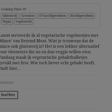
Cooking Time: 30'
Glutenvrij
Groenten
GV hoofdgerechten
Hoofdgerechten
Vegan
vegetarisch
Laatst serveerde ik al vegetarische vogelnestjes met
‘Mince’ van Beyond Meat. Wist je trouwens dat de
mince ook glutenvrij is? Het is een lekker alternatief
voor vleeseters die nu en dan veggie willen eten.
Vandaag maak ik vegetarische gehaktballetjes
gevuld met feta. Wie toch liever echt gehakt heeft,
indt hier...
0/04/2022
Read More