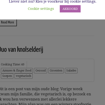
Liever niet nu? Kies je voorkeur bij cookie settings.
Cookie settings
AKKOORD
8/10/2019
Read More
Duo van knolselderij
Cooking Time: 40
Amuses & finger food
Gezond
Groenten
Salades
Soepen
vegetarisch
Dit is een post van mijn oude blog: Vorige week
kwam mijn familie, die vegetarisch is, op bezoek en
ik wou hen verwennen met allerlei lekkere
gerechten. Mijn plan was om een winters stoofpotje