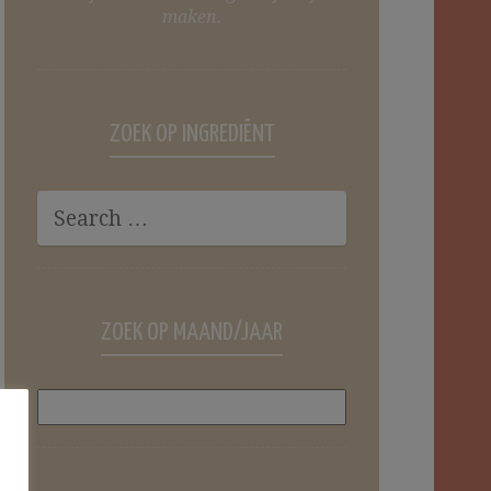
maken.
ZOEK OP INGREDIËNT
ZOEK OP MAAND/JAAR