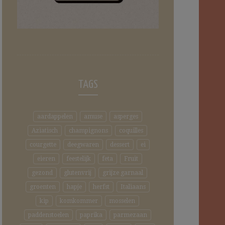
TAGS
aardappelen
amuse
asperges
Aziatisch
champignons
coquilles
courgette
deegwaren
dessert
ei
eieren
feestelijk
feta
Fruit
gezond
glutenvrij
grijze garnaal
groenten
hapje
herfst
Italiaans
kip
komkommer
mosselen
paddenstoelen
paprika
parmezaan