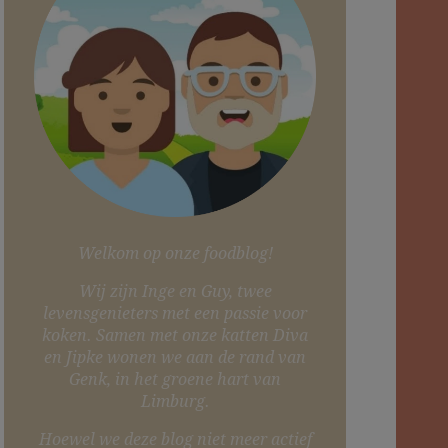
Welkom op onze foodblog!
Wij zijn Inge en Guy, twee
levensgenieters met een passie voor
koken. Samen met onze katten Diva
en Jipke wonen we aan de rand van
Genk, in het groene hart van
Limburg.
Hoewel we deze blog niet meer actief