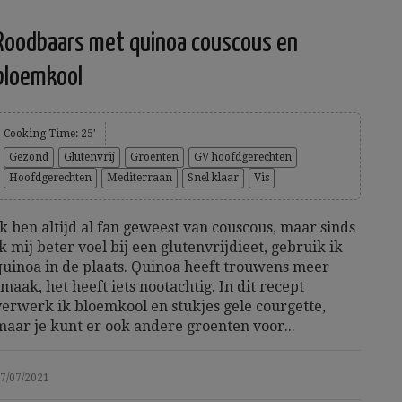
Roodbaars met quinoa couscous en
bloemkool
Cooking Time: 25'
Gezond
Glutenvrij
Groenten
GV hoofdgerechten
Hoofdgerechten
Mediterraan
Snel klaar
Vis
Ik ben altijd al fan geweest van couscous, maar sinds
ik mij beter voel bij een glutenvrijdieet, gebruik ik
quinoa in de plaats. Quinoa heeft trouwens meer
smaak, het heeft iets nootachtig. In dit recept
verwerk ik bloemkool en stukjes gele courgette,
maar je kunt er ook andere groenten voor...
7/07/2021