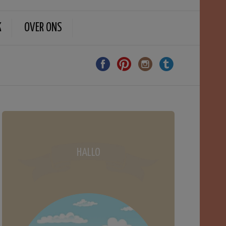
K
OVER ONS
HALLO