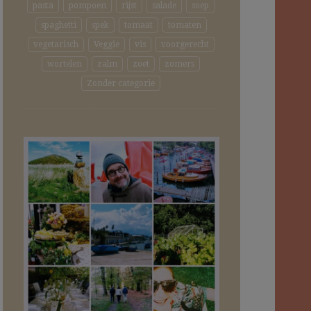
pasta
pompoen
rijst
salade
soep
spaghetti
spek
tomaat
tomaten
vegetarisch
Veggie
vis
voorgerecht
wortelen
zalm
zoet
zomers
Zonder categorie