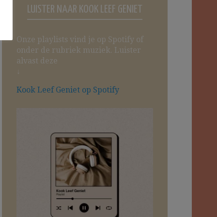
LUISTER NAAR KOOK LEEF GENIET
Onze playlists vind je op Spotify of
onder de rubriek muziek. Luister
alvast deze
↓
Kook Leef Geniet op Spotify