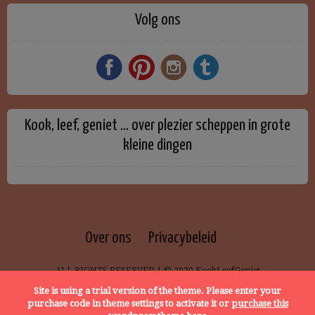
Volg ons
Kook, leef, geniet … over plezier scheppen in grote
kleine dingen
Over ons
Privacybeleid
ALL RIGHTS RESERVED | © 2020 KookLeefGeniet
Site is using a trial version of the theme. Please enter your
purchase code in theme settings to activate it or
purchase this