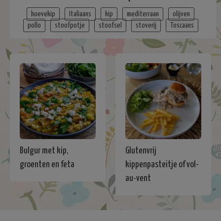
hoevekip
Italiaans
kip
mediterraan
olijven
pollo
stoofpotje
stoofsel
stoverij
Toscaans
Bulgur met kip,
Glutenvrij
groenten en feta
kippenpasteitje of vol-
au-vent