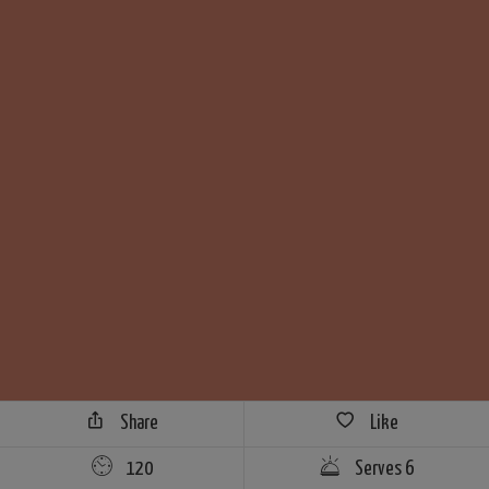
Share
Like
120
Serves 6