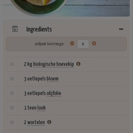
Ingredients
Adjust Servings:
2 kg
biologische hoevekip
3 eetlepels
bloem
3 eetlepels
olijfolie
1 teen
look
2
wortelen