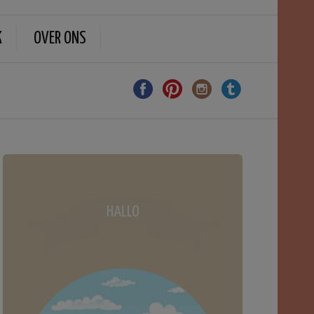
K
OVER ONS
HALLO