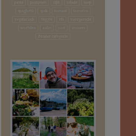
pasta
pompoen
rijst
salade
soep
spaghetti
spek
tomaat
tomaten
vegetarisch
Veggie
vis
voorgerecht
wortelen
zalm
zoet
zomers
Zonder categorie