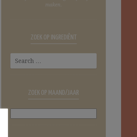
maken.
ZOEK OP INGREDIËNT
ZOEK OP MAAND/JAAR