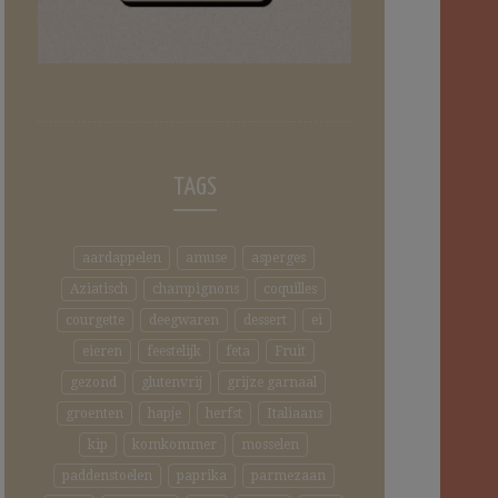
TAGS
aardappelen
amuse
asperges
Aziatisch
champignons
coquilles
courgette
deegwaren
dessert
ei
eieren
feestelijk
feta
Fruit
gezond
glutenvrij
grijze garnaal
groenten
hapje
herfst
Italiaans
kip
komkommer
mosselen
paddenstoelen
paprika
parmezaan