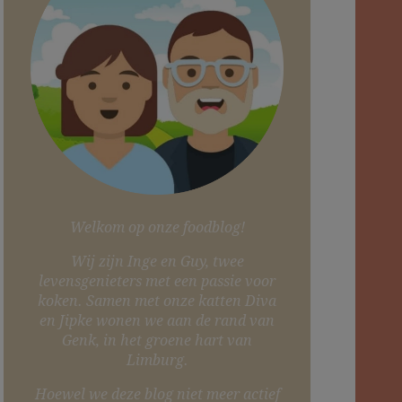
Welkom op onze foodblog!
Wij zijn Inge en Guy, twee
levensgenieters met een passie voor
koken. Samen met onze katten Diva
en Jipke wonen we aan de rand van
Genk, in het groene hart van
Limburg.
Hoewel we deze blog niet meer actief