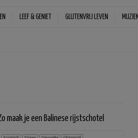
EN
LEEF & GENIET
GLUTENVRIJ LEVEN
MUZIE
Zo maak je een Balinese rijstschotel
Aziatisch
Eieren
Gevogelte
Glutenvrij