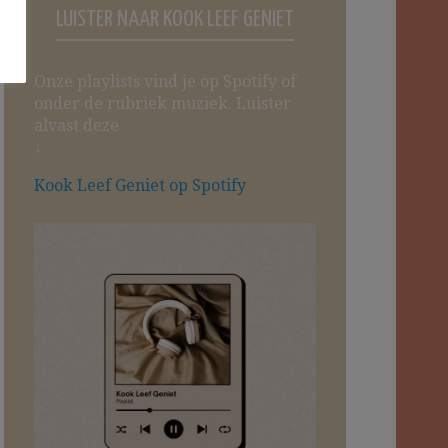
LUISTER NAAR KOOK LEEF GENIET
Onze playlists vind je op Spotify of
onder de rubriek muziek. Luister
alvast deze
↓
Kook Leef Geniet op Spotify