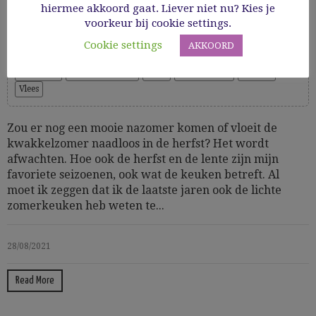
de oven
hiermee akkoord gaat. Liever niet nu? Kies je
voorkeur bij cookie settings.
Cookie settings
AKKOORD
Cooking Time: 50'
Gevogelte
Hoofdgerechten
Kaas
Mediterraan
Salades
Vlees
Zou er nog een mooie nazomer komen of vloeit de
kwakkelzomer naadloos in de herfst? Het wordt
afwachten. Hoe ook de herfst en de lente zijn mijn
favoriete seizoenen, ook wat de keuken betreft. Al
moet ik zeggen dat ik de laatste jaren ook de lichte
zomerkeuken heb weten te...
28/08/2021
Read More