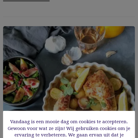
Vandaag is een mooie dag om cookies te accepteren.
Gewoon voor wat ze zijn! Wij gebruiken cookies om je
Kip met parmezaankorstje en krieltjes uit
ervaring te verbeteren. We gaan ervan uit dat je