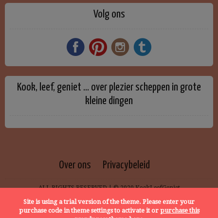
Volg ons
Kook, leef, geniet … over plezier scheppen in grote
kleine dingen
Over ons
Privacybeleid
ALL RIGHTS RESERVED | © 2020 KookLeefGeniet
Site is using a trial version of the theme. Please enter your
purchase code in theme settings to activate it or
purchase this