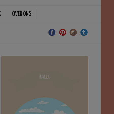
K
OVER ONS
HALLO