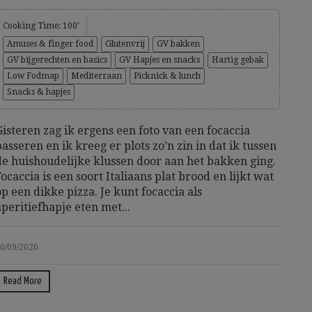
Cooking Time: 100'
Amuses & finger food
Glutenvrij
GV bakken
GV bijgerechten en basics
GV Hapjes en snacks
Hartig gebak
Low Fodmap
Mediterraan
Picknick & lunch
Snacks & hapjes
Gisteren zag ik ergens een foto van een focaccia
passeren en ik kreeg er plots zo’n zin in dat ik tussen
de huishoudelijke klussen door aan het bakken ging.
Focaccia is een soort Italiaans plat brood en lijkt wat
op een dikke pizza. Je kunt focaccia als
aperitiefhapje eten met...
0/09/2020
Read More