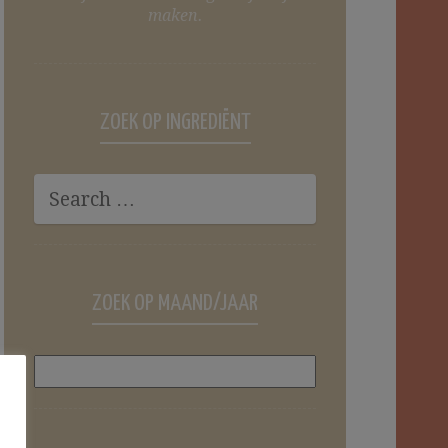
maken.
ZOEK OP INGREDIËNT
ZOEK OP MAAND/JAAR