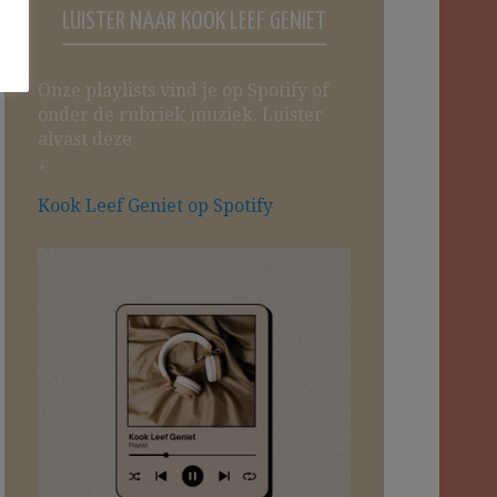
LUISTER NAAR KOOK LEEF GENIET
Onze playlists vind je op Spotify of
onder de rubriek muziek. Luister
alvast deze
↓
Kook Leef Geniet op Spotify