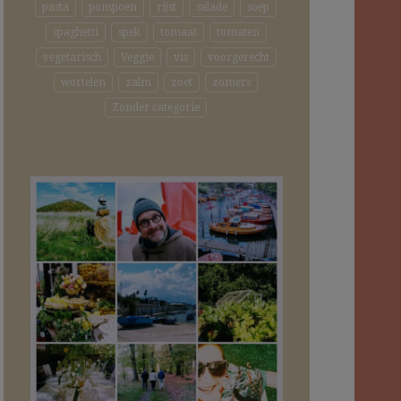
pasta
pompoen
rijst
salade
soep
spaghetti
spek
tomaat
tomaten
vegetarisch
Veggie
vis
voorgerecht
wortelen
zalm
zoet
zomers
Zonder categorie