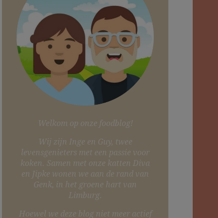
Welkom op onze foodblog!
Wij zijn Inge en Guy, twee
levensgenieters met een passie voor
koken. Samen met onze katten Diva
en Jipke wonen we aan de rand van
Genk, in het groene hart van
Limburg.
Hoewel we deze blog niet meer actief