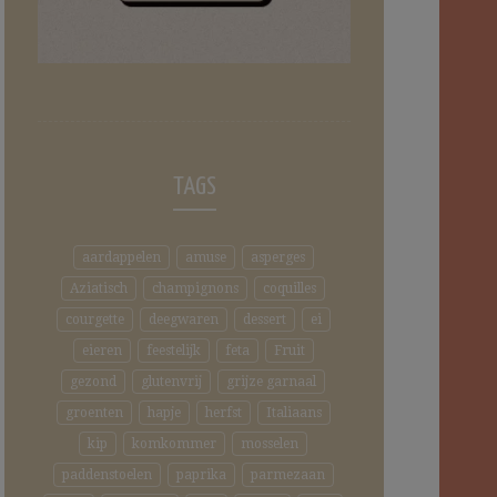
TAGS
aardappelen
amuse
asperges
Aziatisch
champignons
coquilles
courgette
deegwaren
dessert
ei
eieren
feestelijk
feta
Fruit
gezond
glutenvrij
grijze garnaal
groenten
hapje
herfst
Italiaans
kip
komkommer
mosselen
paddenstoelen
paprika
parmezaan