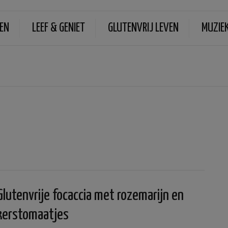
EN
LEEF & GENIET
GLUTENVRIJ LEVEN
MUZIE
Glutenvrije focaccia met rozemarijn en
kerstomaatjes