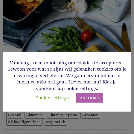
Vandaag is een mooie dag om cookies te accepteren.
Gewoon voor wat ze zijn! Wij gebruiken cookies om je
ervaring te verbeteren. We gaan ervan uit dat je
hiermee akkoord gaat. Liever niet nu? Kies je
Vegetarische groentelasagne met
voorkeur bij cookie settings.
linzenbolognaise
Cookie settings
AKKOORD
Gezond
Glutenvrij
Glutenvrije pasta
Groenten
GV hoofdgerechten
vegetarisch