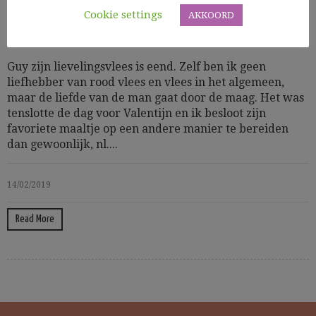
Cookie settings
AKKOORD
Cooking Time: 180'
Gevogelte
Vlees
Guy zijn lievelingsvlees is eend. Zelf ben ik geen
liefhebber van rood vlees en vlees in het algemeen,
maar de liefde van de man gaat door de maag. Het was
tenslotte de dag voor Valentijn en ik besloot zijn
favoriete maaltje op een andere manier te bereiden
dan gewoonlijk, nl....
14/02/2019
Read More