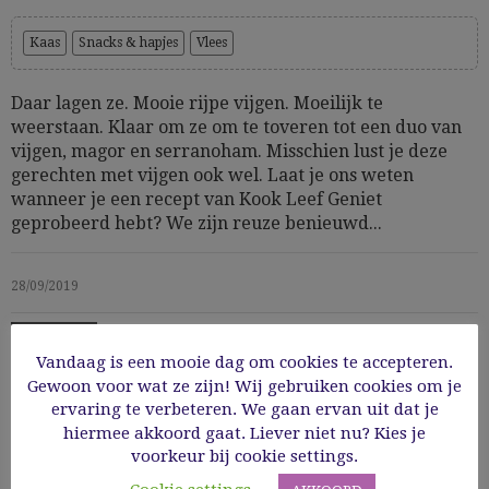
Kaas
Snacks & hapjes
Vlees
Daar lagen ze. Mooie rijpe vijgen. Moeilijk te
weerstaan. Klaar om ze om te toveren tot een duo van
vijgen, magor en serranoham. Misschien lust je deze
gerechten met vijgen ook wel. Laat je ons weten
wanneer je een recept van Kook Leef Geniet
geprobeerd hebt? We zijn reuze benieuwd...
28/09/2019
Read More
Vandaag is een mooie dag om cookies te accepteren.
Gewoon voor wat ze zijn! Wij gebruiken cookies om je
ervaring te verbeteren. We gaan ervan uit dat je
hiermee akkoord gaat. Liever niet nu? Kies je
voorkeur bij cookie settings.