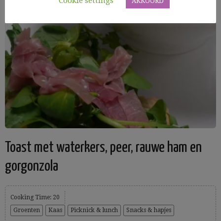
Cookie settings
AKKOORD
Toast met waterkers, peer, rauwe ham en
gorgonzola
Cooking Time: 20
Groenten
Kaas
Picknick & lunch
Snacks & hapjes