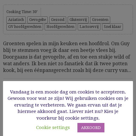
Cooking Time: 30’
Aziatisch
Gevogelte
Gezond
Glutenvrij
Groenten
GV hoofdgerechten
Hoofdgerechten
Lactosevrij
Snel klaar
Groenten spelen in mijn keuken een hoofdrol. Om Guy
blij te stemmen voeg ik daar een beetje vlees bij.
Doorgaans is dat gevogelte, af en toe een stukje wild of
wat anders. Ik ben niet zo fanatiek dat ik twee potten
kook, bij een éénpansgerecht zoals bij deze curry van...
26/01/2021
Vandaag is een mooie dag om cookies te accepteren.
Gewoon voor wat ze zijn! Wij gebruiken cookies om je
Read More
ervaring te verbeteren. We gaan ervan uit dat je
hiermee akkoord gaat. Liever niet nu? Kies je
voorkeur bij cookie settings.
Cookie settings
AKKOORD