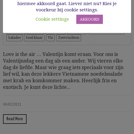
komkommer
hiermee akkoord gaat. Liever niet nu? Kies je
voorkeur bij cookie settings.
Cookie settings
AKKOORD
Cooking Time: 15'
Aziatisch
Gezond
Glutenvrij
Groenten
GV hoofdgerechten
Salades
Snel klaar
Vis
Zeevruchten
Love is the air … Valentijn komt eraan. Voor ons is
Valentijnsdag een dag als een ander. Wij vieren elke
dag de liefde. Maar wie graag iets speciaals voor zijn
lief wil, kan deze lekkere Vietnamese noedelssalade
met krab en komkommer maken. Heerlijk fris en
exotisch. Je kunt deze lichte...
06/02/2021
Read More