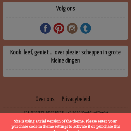
Volg ons
Kook, leef, geniet … over plezier scheppen in grote
kleine dingen
Over ons
Privacybeleid
ALL RIGHTS RESERVED | © 2020 KookLeefGeniet
Site is using a trial version of the theme. Please enter your
purchase code in theme settings to activate it or
purchase this