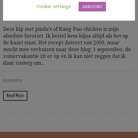
Cookie settings
AKKOORD
Aziatisch
Gevogelte
Deze kip met pinda’s of Kung-Pao-chicken is mijn
absolute favoriet. Ik bestel hem bijna altijd als het op
de kaart staat. Het recept dateert van 2009, maar
mocht mee verhuizen naar deze blog. 1 september, de
zomervakantie zit er op en ik kan niet zeggen dat ik
daar rouwig om...
01/09/2019
Read More