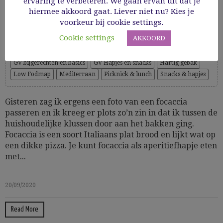
ervaring te verbeteren. We gaan ervan uit dat je
kerstomaatjes
hiermee akkoord gaat. Liever niet nu? Kies je
voorkeur bij cookie settings.
Cookie settings
AKKOORD
Cooking Time: 100'
Amuses & finger food
Glutenvrij
GV bakken
GV bijgerechten en basics
GV Hapjes en snacks
Hartig gebak
Low Fodmap
Mediterraan
Picknick & lunch
Snacks & hapjes
Gisteren zag ik ergens een foto van een focaccia
passeren en ik kreeg er plots zo’n zin in dat ik tussen de
huishoudelijke klussen door aan het bakken ging.
Focaccia is een soort Italiaans plat brood en lijkt wat op
een dikke pizza. Je kunt focaccia als aperitiefhapje eten
met...
20/09/2020
Read More