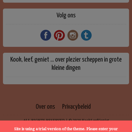
Volg ons
Kook, leef, geniet … over plezier scheppen in grote
kleine dingen
Over ons
Privacybeleid
ALL RIGHTS RESERVED | © 2020 KookLeefGeniet
Site is using a trial version of the theme. Please enter your