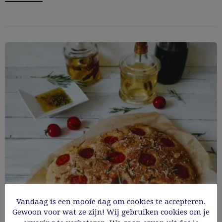
Vandaag is een mooie dag om cookies te accepteren.
Glutenvrije focaccia met rozemarijn en
Gewoon voor wat ze zijn! Wij gebruiken cookies om je