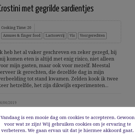
Crostini met gegrilde sardientjes
Cooking Time: 20
Amuses & finger food
Lactosevrij
Vis
Voorgerechten
Ik heb het al vaker geschreven en zeker gezegd, bij
mij komen eten is altijd met enig risico, niet alleen
voor mijn gasten, maar ook voor mezelf. Meestal
serveer ik gerechten, die dezelfde dag in mijn
verbeelding tot stand kwamen. Zelden kook ik twee
keer hetzelfde, het zijn dikwijls experimenten...
6/06/2019
Vandaag is een mooie dag om cookies te accepteren. Gewoon
Read More
voor wat ze zijn! Wij gebruiken cookies om je ervaring te
verbeteren. We gaan ervan uit dat je hiermee akkoord gaat.