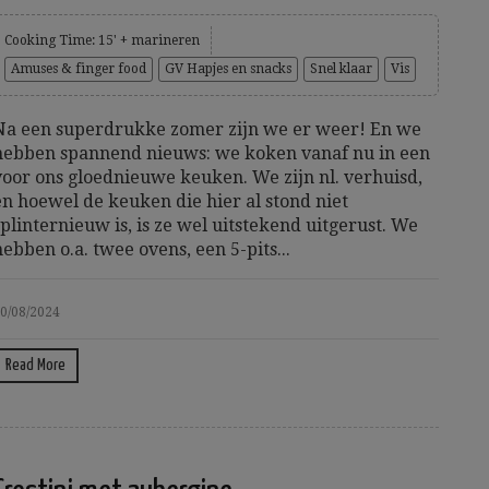
Cooking Time: 15' + marineren
Amuses & finger food
GV Hapjes en snacks
Snel klaar
Vis
Na een superdrukke zomer zijn we er weer! En we
hebben spannend nieuws: we koken vanaf nu in een
voor ons gloednieuwe keuken. We zijn nl. verhuisd,
en hoewel de keuken die hier al stond niet
splinternieuw is, is ze wel uitstekend uitgerust. We
hebben o.a. twee ovens, een 5-pits...
0/08/2024
Read More