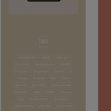
TAGS
aardappelen
amuse
asperges
Aziatisch
champignons
coquilles
courgette
deegwaren
dessert
ei
eieren
feestelijk
feta
Fruit
gezond
glutenvrij
grijze garnaal
groenten
hapje
herfst
Italiaans
kip
komkommer
mosselen
paddenstoelen
paprika
parmezaan