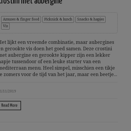
Crostini met aubergine
Amuses & finger food
Picknick & lunch
Snacks & hapjes
Vis
Het lijkt een vreemde combinatie, maar aubergines
en gerookte vis doen het goed samen. Deze crostini
met aubergine en gerookte kipper zijn een lekker
hapje tussendoor of een leuke starter van een
mediterraan menu. Heel simpel, misschien een tikje
te zomers voor de tijd van het jaar, maar een beetje...
1/11/2019
Read More