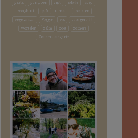
pasta
pompoen
rijst
salade
soep
spaghetti
spek
tomaat
tomaten
vegetarisch
Veggie
vis
voorgerecht
wortelen
zalm
zoet
zomers
Zonder categorie