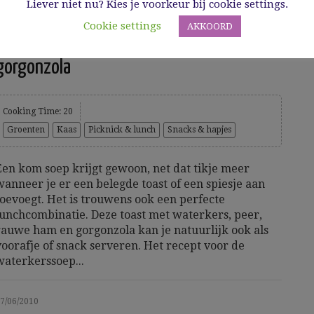
Liever niet nu? Kies je voorkeur bij cookie settings.
Cookie settings
AKKOORD
Toast met waterkers, peer, rauwe ham en
gorgonzola
Cooking Time: 20
Groenten
Kaas
Picknick & lunch
Snacks & hapjes
Een kom soep krijgt gewoon, net dat tikje meer
wanneer je er een belegde toast of een spiesje aan
toevoegt. Het is trouwens ook een perfecte
lunchcombinatie. Deze toast met waterkers, peer,
rauwe ham en gorgonzola kan je natuurlijk ook als
voorafje of snack serveren. Het recept voor de
waterkerssoep...
7/06/2010