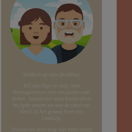
Welkom op onze foodblog!
Wij zijn Inge en Guy, twee
levensgenieters met een passie voor
koken. Samen met onze katten Diva
en Jipke wonen we aan de rand van
Genk, in het groene hart van
Limburg.
Hoewel we deze blog niet meer actief