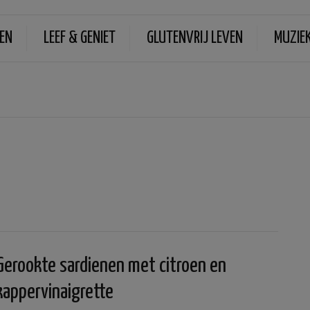
EN
LEEF & GENIET
GLUTENVRIJ LEVEN
MUZIE
Gerookte sardienen met citroen en
kappervinaigrette