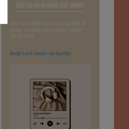
LUISTER NAAR KOOK LEEF GENIET
Onze playlists vind je op Spotify of
onder de rubriek muziek. Luister
alvast deze
↓
Kook Leef Geniet op Spotify