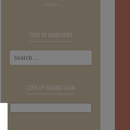
maken.
ZOEK OP INGREDIËNT
ZOEK OP MAAND/JAAR