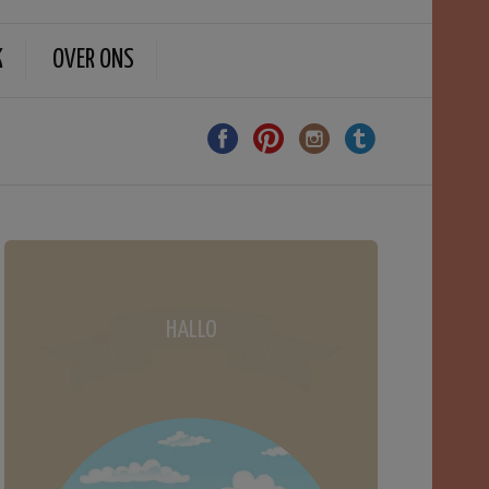
K
OVER ONS
HALLO