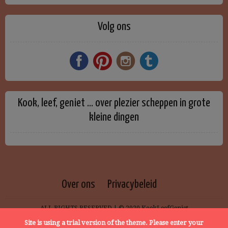
Volg ons
Kook, leef, geniet … over plezier scheppen in grote
kleine dingen
Over ons
Privacybeleid
ALL RIGHTS RESERVED | © 2020 KookLeefGeniet
Site is using a trial version of the theme. Please enter your