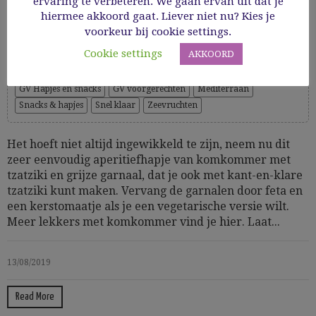
ervaring te verbeteren. We gaan ervan uit dat je
tzatziki en grijze garnaal
hiermee akkoord gaat. Liever niet nu? Kies je
voorkeur bij cookie settings.
Cookie settings
AKKOORD
Cooking Time: 10'
Amuses & finger food
Gezond
Glutenvrij
Groenten
GV Hapjes en snacks
GV voorgerechten
Mediterraan
Snacks & hapjes
Snel klaar
Zeevruchten
Het hoeft niet altijd ingewikkeld te zijn, neem nu dit
zeer eenvoudig aperitiefhapje van komkommer met
tzatziki en grijze garnaal, dat je ook met kant-en-klare
tzatziki kunt maken. Vervang de garnalen door feta en
een kerstomaatje als je een vegetarische versie wilt.
Meer lekkers met komkommer vind je hier. Laat...
13/08/2019
Read More