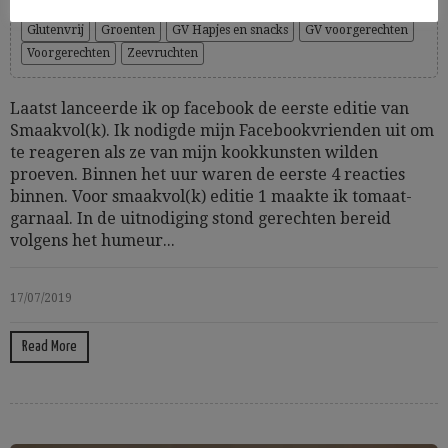
Cooking Time: 90 + 120
Glutenvrij
Groenten
GV Hapjes en snacks
GV voorgerechten
Voorgerechten
Zeevruchten
Laatst lanceerde ik op facebook de eerste editie van
Smaakvol(k). Ik nodigde mijn Facebookvrienden uit om
te reageren als ze van mijn kookkunsten wilden
proeven. Binnen het uur waren de eerste 4 reacties
binnen. Voor smaakvol(k) editie 1 maakte ik tomaat-
garnaal. In de uitnodiging stond gerechten bereid
volgens het humeur...
17/07/2019
Read More