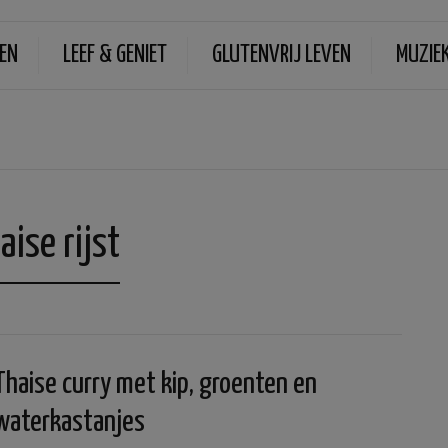
EN
LEEF & GENIET
GLUTENVRIJ LEVEN
MUZIE
ise rijst
Thaise curry met kip, groenten en
waterkastanjes