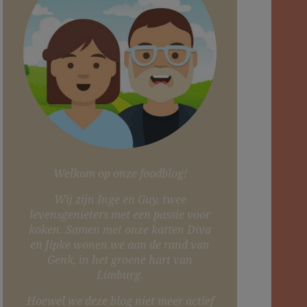
Welkom op onze foodblog!
Wij zijn Inge en Guy, twee
levensgenieters met een passie voor
koken. Samen met onze katten Diva
en Jipke wonen we aan de rand van
Genk, in het groene hart van
Limburg.
Hoewel we deze blog niet meer actief