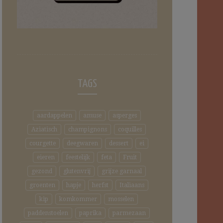
TAGS
aardappelen
amuse
asperges
Aziatisch
champignons
coquilles
courgette
deegwaren
dessert
ei
eieren
feestelijk
feta
Fruit
gezond
glutenvrij
grijze garnaal
groenten
hapje
herfst
Italiaans
kip
komkommer
mosselen
paddenstoelen
paprika
parmezaan