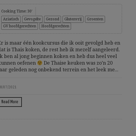
Cooking Time: 30'
Aziatisch
Gevogelte
Gezond
Glutenvrij
Groenten
GV hoofdgerechten
Hoofdgerechten
Er is maar één kookcursus die ik ooit gevolgd heb en
dat is Thais koken, de rest heb ik mezelf aangeleerd.
Ik ben al jong beginnen koken en heb dus heel veel
kunnen oefenen
De Thaise keuken was zo’n 20
jaar geleden nog onbekend terrein en het leek me...
8/07/2021
Read More