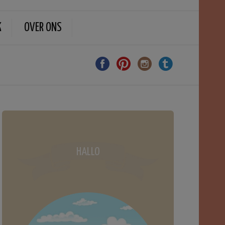
K
OVER ONS
HALLO