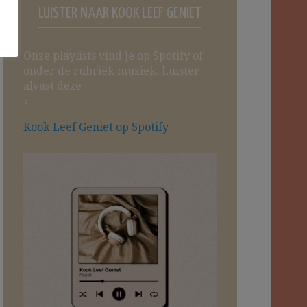
LUISTER NAAR KOOK LEEF GENIET
Onze playlists vind je op Spotify of
onder de rubriek muziek. Luister
alvast deze
↓
Kook Leef Geniet op Spotify