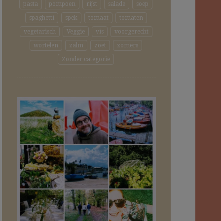
pasta
pompoen
rijst
salade
soep
spaghetti
spek
tomaat
tomaten
vegetarisch
Veggie
vis
voorgerecht
wortelen
zalm
zoet
zomers
Zonder categorie