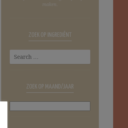
maken.
ZOEK OP INGREDIËNT
ZOEK OP MAAND/JAAR