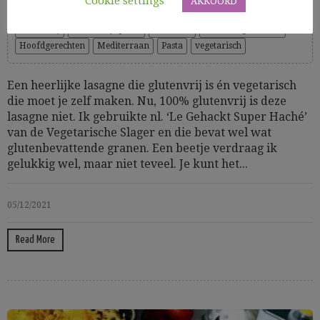
Cookie settings
AKKOORD
Cooking Time: 90'
Glutenvrij
Glutenvrije pasta
Groenten
GV hoofdgerechten
Hoofdgerechten
Mediterraan
Pasta
vegetarisch
Een heerlijke lasagne die glutenvrij is én vegetarisch
die moet je zelf maken. Nu, 100% glutenvrij is deze
lasagne niet. Ik gebruikte nl. ‘Le Gehackt Super Haché’
van de Vegetarische Slager en die bevat wel wat
glutenbevattende granen. Een beetje verdraag ik
gelukkig wel, maar niet teveel. Je kunt het...
05/12/2021
Read More