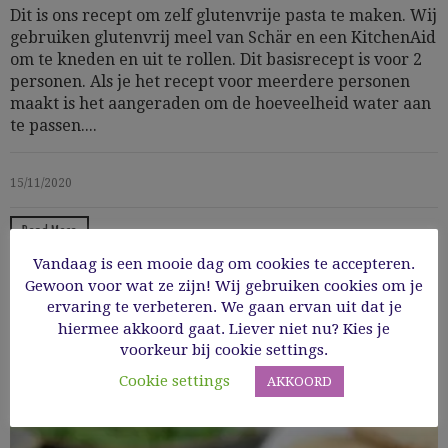
Dit is ons recept om zelf glutenvrije pasta te maken. Wij
gebruiken glutenvrij meel van Schär en een KitchenAid
om te kneden en uit te rollen. Dit basisrecept is voor 2
personen. Als je het recept voor meerdere personen
maakt is het aangeraden om de hoeveelheid water aan
te passen....
15/11/2020
Read More
Vandaag is een mooie dag om cookies te accepteren.
Gewoon voor wat ze zijn! Wij gebruiken cookies om je
ervaring te verbeteren. We gaan ervan uit dat je
hiermee akkoord gaat. Liever niet nu? Kies je
voorkeur bij cookie settings.
Cookie settings
AKKOORD