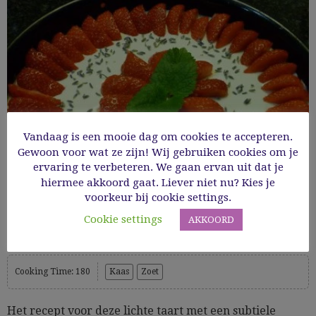
Vandaag is een mooie dag om cookies te accepteren.
Gewoon voor wat ze zijn! Wij gebruiken cookies om je
ervaring te verbeteren. We gaan ervan uit dat je
hiermee akkoord gaat. Liever niet nu? Kies je
voorkeur bij cookie settings.
Cookie settings
AKKOORD
Kwarktaart met aardbeien en lavendel
Cooking Time: 180
Kaas
Zoet
Het recept voor deze lichte taart met een subtiele