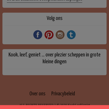
Volg ons
Kook, leef, geniet … over plezier scheppen in grote
kleine dingen
Over ons
Privacybeleid
ALL RIGHTS RESERVED | © 2020 KookLeefGeniet