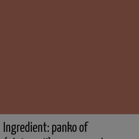
Ingredient:
panko of