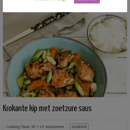
Krokante kip met zoetzure saus
Cooking Time: 30' + 15' marineren
Aziatisch