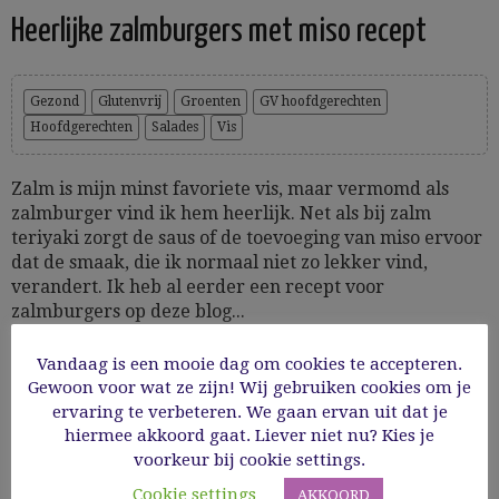
Heerlijke zalmburgers met miso recept
Gezond
Glutenvrij
Groenten
GV hoofdgerechten
Hoofdgerechten
Salades
Vis
Zalm is mijn minst favoriete vis, maar vermomd als
zalmburger vind ik hem heerlijk. Net als bij zalm
teriyaki zorgt de saus of de toevoeging van miso ervoor
dat de smaak, die ik normaal niet zo lekker vind,
verandert. Ik heb al eerder een recept voor
zalmburgers op deze blog...
Vandaag is een mooie dag om cookies te accepteren.
26/05/2024
Gewoon voor wat ze zijn! Wij gebruiken cookies om je
ervaring te verbeteren. We gaan ervan uit dat je
Read More
hiermee akkoord gaat. Liever niet nu? Kies je
voorkeur bij cookie settings.
Cookie settings
AKKOORD