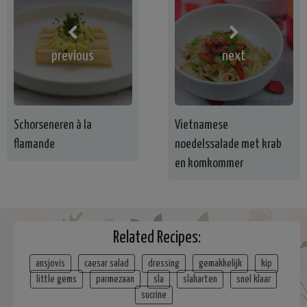
previous
next
Schorseneren à la
Vietnamese
flamande
noedelssalade met krab
en komkommer
Related Recipes:
ansjovis
caesar salad
dressing
gemakkelijk
kip
little gems
parmezaan
sla
slaharten
snel klaar
sucrine