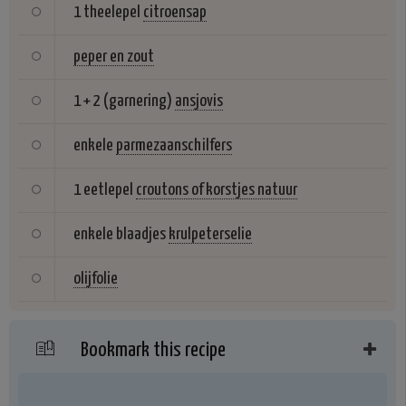
1 theelepel
citroensap
peper en zout
1 + 2 (garnering)
ansjovis
enkele
parmezaanschilfers
1 eetlepel
croutons of korstjes natuur
enkele blaadjes
krulpeterselie
olijfolie
Bookmark this recipe