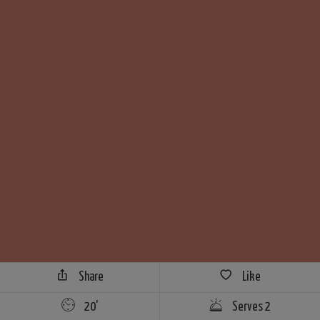
Share
Like
20'
Serves 2