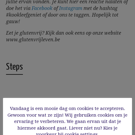
jullie ervan vonden. Je kunt hier een reactie nalaten of
doe het via
Facebook
of
Instagram
met de hashtag
#kookleefgeniet of door ons te taggen.
Hopelijk tot
gauw!
Eet je glutenvrij? Kijk dan ook eens op onze website
www.glutenvrijleven.be
Steps
1
Mix de mayonaise, lookolie, yoghurt,
citroensap en 1 ansjovis tot een dressing.
Vandaag is een mooie dag om cookies te accepteren.
Breng op smaak met peper en eventueel zout.
Gewoon voor wat ze zijn! Wij gebruiken cookies om je
Proef en voeg eventueel wat meer citroen toe
ervaring te verbeteren. We gaan ervan uit dat je
naar smaak. Halveer de gewassen slaharten
hiermee akkoord gaat. Liever niet nu? Kies je
in de lengte en grill ze enkele minuten in een
voorkeur bij cookie settings.