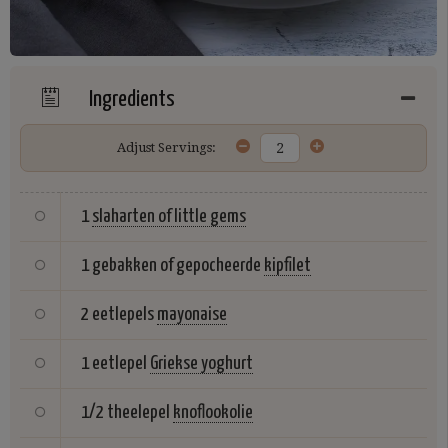
Ingredients
Adjust Servings:
1
slaharten of little gems
1 gebakken of gepocheerde
kipfilet
2 eetlepels
mayonaise
1 eetlepel
Griekse yoghurt
1/2 theelepel
knoflookolie