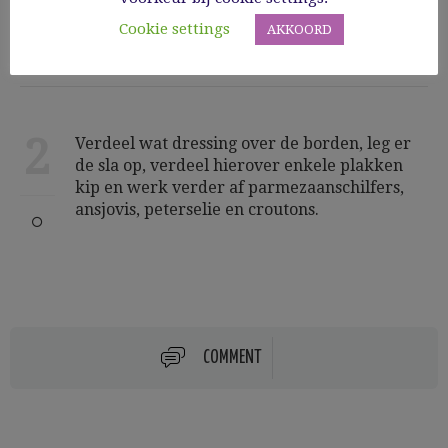
grillpan. Snijd de kip in plakjes.
Cookie settings
AKKOORD
2
Verdeel wat dressing over de borden, leg er
de sla op, verdeel hierover enkele plakken
kip en werk verder af parmezaanschilfers,
ansjovis, peterselie en croutons.
COMMENT