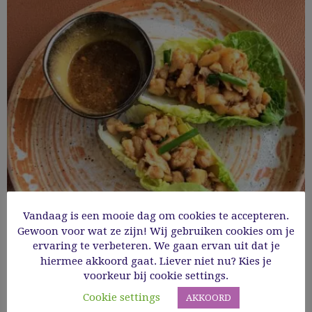
Vandaag is een mooie dag om cookies te accepteren.
Chinese sla wraps met kip
Gewoon voor wat ze zijn! Wij gebruiken cookies om je
ervaring te verbeteren. We gaan ervan uit dat je
hiermee akkoord gaat. Liever niet nu? Kies je
Cooking Time: 10'
voorkeur bij cookie settings.
Amuses & finger food
Aziatisch
Gevogelte
Gezond
Cookie settings
AKKOORD
Glutenvrij
Groenten
GV Hapjes en snacks
GV voorgerechten