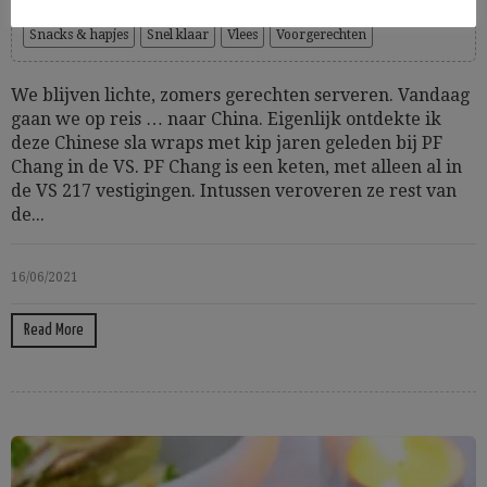
Hoofdgerechten
Lactosevrij
Picknick & lunch
Snacks & hapjes
Snel klaar
Vlees
Voorgerechten
We blijven lichte, zomers gerechten serveren. Vandaag
gaan we op reis … naar China. Eigenlijk ontdekte ik
deze Chinese sla wraps met kip jaren geleden bij PF
Chang in de VS. PF Chang is een keten, met alleen al in
de VS 217 vestigingen. Intussen veroveren ze rest van
de...
16/06/2021
Read More