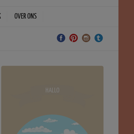
K
OVER ONS
HALLO