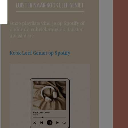
LUISTER NAAR KOOK LEEF GENIET
Onze playlists vind je op Spotify of
onder de rubriek muziek. Luister
alvast deze
↓
Kook Leef Geniet op Spotify