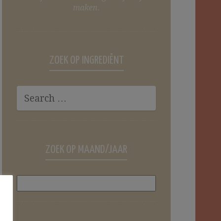
maken.
ZOEK OP INGREDIËNT
ZOEK OP MAAND/JAAR