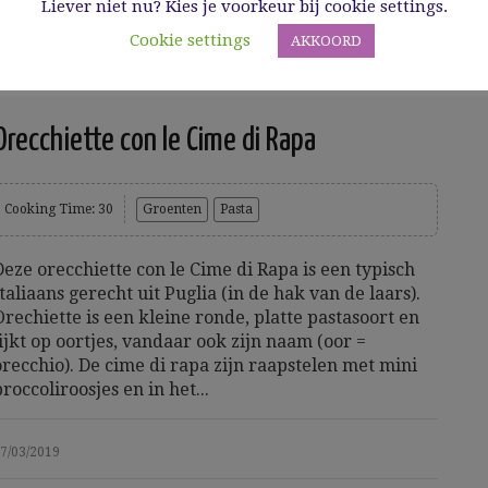
Liever niet nu? Kies je voorkeur bij cookie settings.
Read More
Cookie settings
AKKOORD
Orecchiette con le Cime di Rapa
Cooking Time: 30
Groenten
Pasta
Deze orecchiette con le Cime di Rapa is een typisch
Italiaans gerecht uit Puglia (in de hak van de laars).
Orechiette is een kleine ronde, platte pastasoort en
lijkt op oortjes, vandaar ook zijn naam (oor =
orecchio). De cime di rapa zijn raapstelen met mini
broccoliroosjes en in het...
7/03/2019