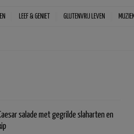
EN
LEEF & GENIET
GLUTENVRIJ LEVEN
MUZIE
Caesar salade met gegrilde slaharten en
kip