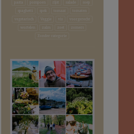
pasta
pompoen
rijst
salade
soep
spaghetti
spek
tomaat
tomaten
vegetarisch
Veggie
vis
voorgerecht
wortelen
zalm
zoet
zomers
Zonder categorie