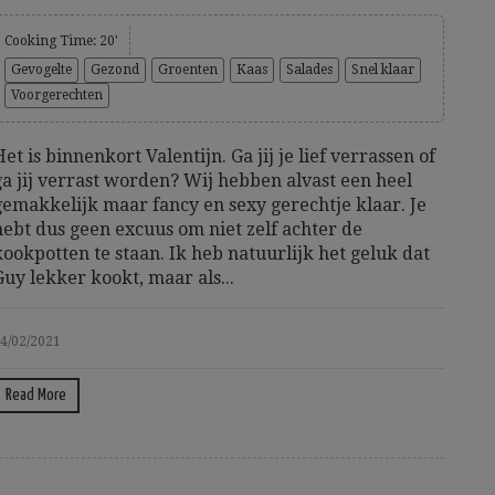
Cooking Time: 20'
Gevogelte
Gezond
Groenten
Kaas
Salades
Snel klaar
Voorgerechten
Het is binnenkort Valentijn. Ga jij je lief verrassen of
ga jij verrast worden? Wij hebben alvast een heel
gemakkelijk maar fancy en sexy gerechtje klaar. Je
hebt dus geen excuus om niet zelf achter de
kookpotten te staan. Ik heb natuurlijk het geluk dat
Guy lekker kookt, maar als...
4/02/2021
Read More