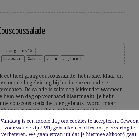
Couscoussalade
Cooking Time: 15
Lactosevrij
Salades
Vegan
vegetarisch
Ik eet heel graag couscoussalade, het is snel klaar en
een mooie begeleiding bij barbecue en andere
gerechten. De salade is zelfs nog lekkerder wanneer
je hem een dag op voorhand klaarmaakt. Je hebt
fijne couscous zoals die hier gebruikt wordt maar
ook parelcouscous, die is dikker en heeft de...
Vandaag is een mooie dag om cookies te accepteren. Gewoon
voor wat ze zijn! Wij gebruiken cookies om je ervaring te
9/06/2019
verbeteren. We gaan ervan uit dat je hiermee akkoord gaat.