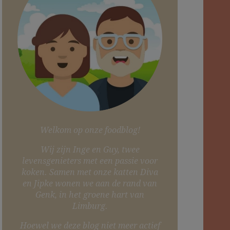
Welkom op onze foodblog!
Wij zijn Inge en Guy, twee
levensgenieters met een passie voor
koken. Samen met onze katten Diva
en Jipke wonen we aan de rand van
Genk, in het groene hart van
Limburg.
Hoewel we deze blog niet meer actief