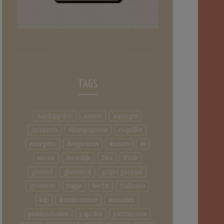
TAGS
aardappelen
amuse
asperges
Aziatisch
champignons
coquilles
courgette
deegwaren
dessert
ei
eieren
feestelijk
feta
Fruit
gezond
glutenvrij
grijze garnaal
groenten
hapje
herfst
Italiaans
kip
komkommer
mosselen
paddenstoelen
paprika
parmezaan