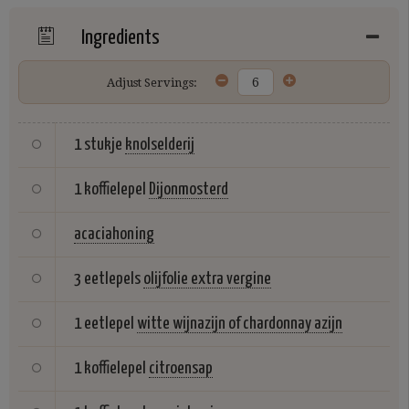
Ingredients
Adjust Servings:
1 stukje
knolselderij
1 koffielepel
Dijonmosterd
acaciahoning
3 eetlepels
olijfolie extra vergine
1 eetlepel
witte wijnazijn of chardonnay azijn
1 koffielepel
citroensap