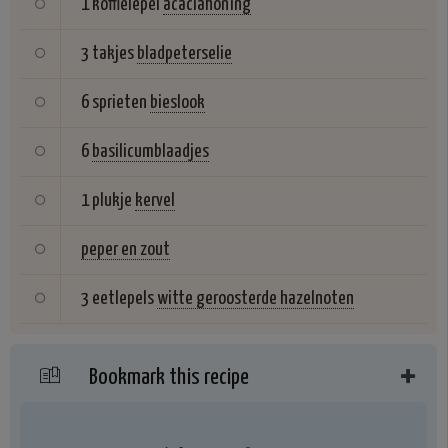
1 koffielepel
acaciahoning
3 takjes
bladpeterselie
6 sprieten
bieslook
6
basilicumblaadjes
1 plukje
kervel
peper en zout
3 eetlepels
witte geroosterde hazelnoten
Bookmark this recipe