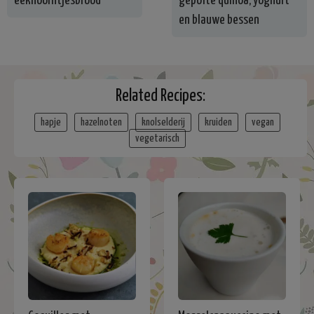
eekhoorntjesbrood
gepofte quinoa, yoghurt
en blauwe bessen
Related Recipes:
hapje
hazelnoten
knolselderij
kruiden
vegan
vegetarisch