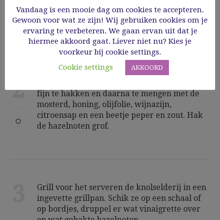
Vandaag is een mooie dag om cookies te accepteren.
selderij af en laat uitlekken. Bewaar tot
Gewoon voor wat ze zijn! Wij gebruiken cookies om je
gebruik in de koelkast.
ervaring te verbeteren. We gaan ervan uit dat je
hiermee akkoord gaat. Liever niet nu? Kies je
voorkeur bij cookie settings.
Cookie settings
AKKOORD
2
Maak intussen de vinaigrette door de kruiden
fijn te hakken en daarna te mengen met de
mosterd, honing, olijfolie, wijnazijn,
citroensap en een beetje peper en zout. Hak
de hazelnoten grof.
3
Grill voor het serveren de knolselderij in een
ingevette grillpan. Schik ze op een schaal of
op bordjes, druppel er wat vinaigrette over
en wat gehakte hazelnoten.