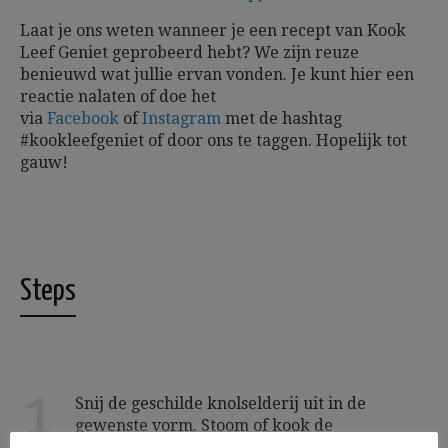
Laat je ons weten wanneer je een recept van Kook
Leef Geniet geprobeerd hebt? We zijn reuze
benieuwd wat jullie ervan vonden. Je kunt hier een
reactie nalaten of doe het
via
Facebook
of
Instagram
met de hashtag
#kookleefgeniet of door ons te taggen.
Hopelijk tot
gauw!
Steps
1
Snij de geschilde knolselderij uit in de
gewenste vorm. Stoom of kook de
knolselderij beetgaar. Giet de gekookte