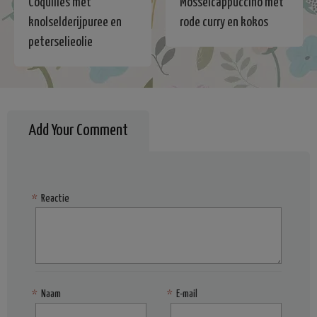
Coquilles met
Mosselcappuccino met
knolselderijpuree en
rode curry en kokos
peterselieolie
Add Your Comment
*
Reactie
*
Naam
*
E-mail