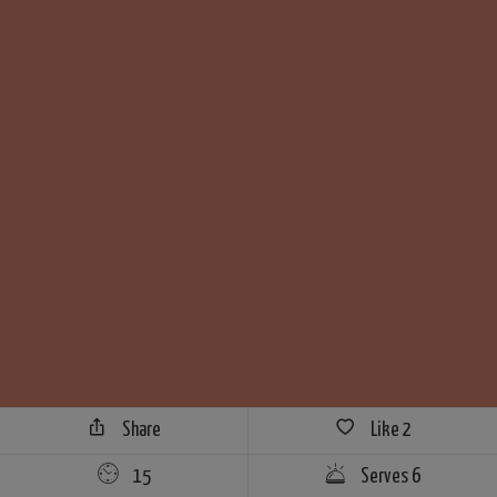
Share
Like
2
15
Serves 6