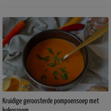
Kruidige geroosterde pompoensoep met
kokosroom