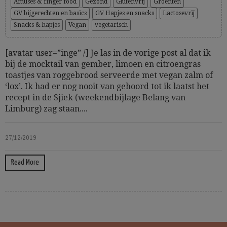
Amuses & finger food
Gezond
Glutenvrij
Groenten
GV bijgerechten en basics
GV Hapjes en snacks
Lactosevrij
Snacks & hapjes
Vegan
vegetarisch
[avatar user=”inge” /] Je las in de vorige post al dat ik
bij de mocktail van gember, limoen en citroengras
toastjes van roggebrood serveerde met vegan zalm of
‘lox’. Ik had er nog nooit van gehoord tot ik laatst het
recept in de Sjiek (weekendbijlage Belang van
Limburg) zag staan....
27/12/2019
Read More