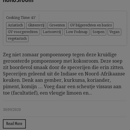
Cooking Time: 45'
Aziatisch
Glutenvrij
Groenten
GV bijgerechten en basics
GV voorgerechten
Lactosevrij
Low Fodmap
Soepen
Vegan
vegetarisch
Zeg niet zomaar pompoensoep tegen deze kruidige
geroosterde pompoensoep met kokosroom. Deze soep
zit boordevol smaak door de specerijen die erin zitten.
Specerijen geleend uit de Indiase en Noord-Afrikaanse
keuken. Denk aan gember, kurkuma, koriander,
piment, komijn … Voeg daar een scheutje vissaus aan
toe (facultatief), een vleugje limoen en...
30/09/2020
Read More