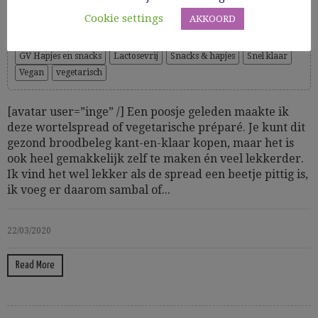
Cookie settings
AKKOORD
Cooking Time: 15
Gezond
Glutenvrij
Groenten
GV bijgerechten en basics
GV Hapjes en snacks
Lactosevrij
Snacks & hapjes
Snel klaar
Vegan
vegetarisch
[avatar user=”inge” /] Een poosje geleden maakte ik
deze wortelspread of vegetarische préparé. Je kunt dit
gezond broodbeleg kant-en-klaar kopen, maar het is
ook heel gemakkelijk zelf te maken én veel lekkerder.
Ik vind het wel lekker als de spread een beetje pittig is,
ik voeg er daarom sambal of...
22/03/2020
Read More