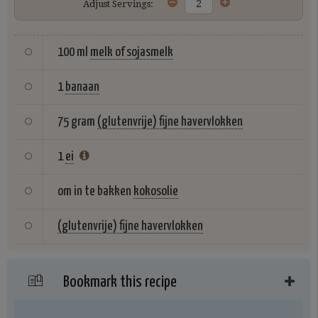
Adjust Servings:
100 ml
melk of sojasmelk
1
banaan
75 gram
(glutenvrije) fijne havervlokken
1
ei
om in te bakken
kokosolie
(glutenvrije) fijne havervlokken
Bookmark this recipe