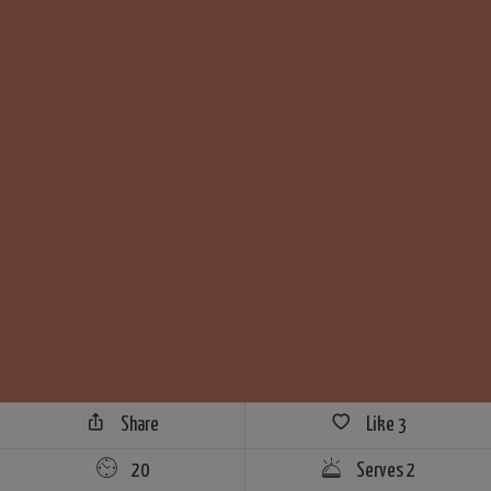
Share
Like
3
20
Serves 2