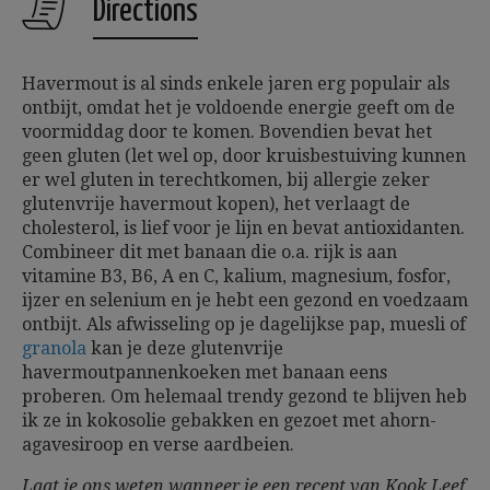
Directions
Havermout is al sinds enkele jaren erg populair als
ontbijt, omdat het je voldoende energie geeft om de
voormiddag door te komen. Bovendien bevat het
geen gluten (let wel op, door kruisbestuiving kunnen
er wel gluten in terechtkomen, bij allergie zeker
glutenvrije havermout kopen), het verlaagt de
cholesterol, is lief voor je lijn en bevat antioxidanten.
Combineer dit met banaan die o.a. rijk is aan
vitamine B3, B6, A en C, kalium, magnesium, fosfor,
ijzer en selenium en je hebt een gezond en voedzaam
ontbijt. Als afwisseling op je dagelijkse pap, muesli of
granola
kan je deze glutenvrije
havermoutpannenkoeken met banaan eens
proberen. Om helemaal trendy gezond te blijven heb
ik ze in kokosolie gebakken en gezoet met ahorn-
agavesiroop en verse aardbeien.
Laat je ons weten wanneer je een recept van Kook Leef