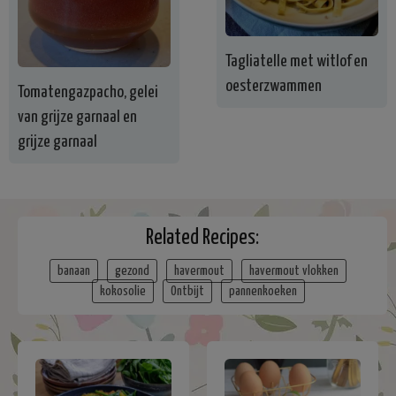
Tagliatelle met witlof en
oesterzwammen
Tomatengazpacho, gelei
van grijze garnaal en
grijze garnaal
Related Recipes:
banaan
gezond
havermout
havermout vlokken
kokosolie
Ontbijt
pannenkoeken