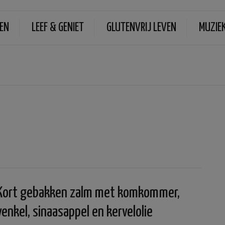
EN
LEEF & GENIET
GLUTENVRIJ LEVEN
MUZIE
Kort gebakken zalm met komkommer,
venkel, sinaasappel en kervelolie