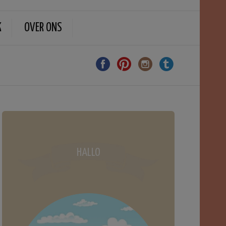
K
OVER ONS
HALLO