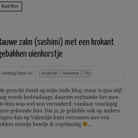
Read More
Rauwe zalm (sashimi) met een krokant
gebakken uienkorstje
Cooking Time: 45'
Aziatisch
Groenten
Vis
Dit gerecht stond op mijn oude blog, maar is qua stijl
nog steeds hedendaags, daarom verhuisde het mee.
De foto was wel wat verouderd, vandaar voorlopig
deze geleende foto. Dat je, je geliefde ook op andere
dagen dan op Valentijn kunt verrassen met een
lekker etentje bewijs ik regelmatig
...