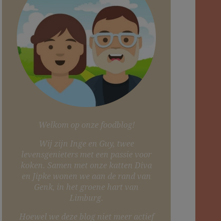
Welkom op onze foodblog!
Wij zijn Inge en Guy, twee
levensgenieters met een passie voor
koken. Samen met onze katten Diva
en Jipke wonen we aan de rand van
Genk, in het groene hart van
Limburg.
Hoewel we deze blog niet meer actief