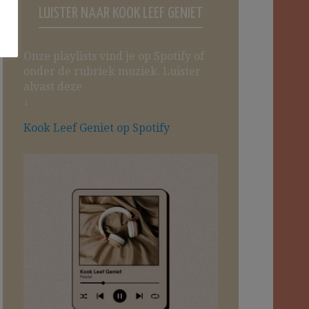
LUISTER NAAR KOOK LEEF GENIET
Onze playlists vind je op Spotify of
onder de rubriek muziek. Luister
alvast deze
↓
Kook Leef Geniet op Spotify