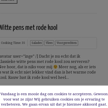
Witte pens met rode kool
Cooking Time: 35
Salades
Vlees
Voorgerechten
[avatar user=”inge” /] Dacht je nu echt dat ik
klassieke witte pens met rode kool zou serveren?
Nee hoor, dat is niks voor mij
Meer nog, als er iets
is wat ik echt niet lekker vind dan is het warme rode
kool. Rauw lust ik rode kool wel heel...
5/11/2019
Vandaag is een mooie dag om cookies te accepteren. Gewoon
voor wat ze zijn! Wij gebruiken cookies om je ervaring te
Read More
verbeteren. We gaan ervan uit dat je hiermee akkoord gaat.