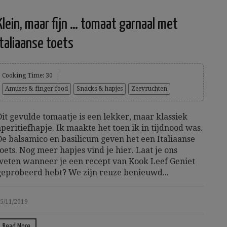
Klein, maar fijn … tomaat garnaal met
Italiaanse toets
Cooking Time: 30
Amuses & finger food
Snacks & hapjes
Zeevruchten
Dit gevulde tomaatje is een lekker, maar klassiek
aperitiefhapje. Ik maakte het toen ik in tijdnood was.
De balsamico en basilicum geven het een Italiaanse
toets. Nog meer hapjes vind je hier. Laat je ons
weten wanneer je een recept van Kook Leef Geniet
geprobeerd hebt? We zijn reuze benieuwd...
5/11/2019
Read More