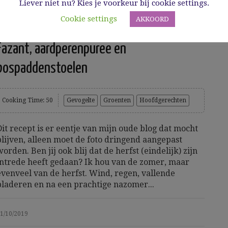
Liever niet nu? Kies je voorkeur bij cookie settings.
Cookie settings
AKKOORD
Fazant, aardperenpuree en
bospaddenstoelen
Cooking Time: 50
Gevogelte
Groenten
Hoofdgerechten
Dit recept is er eentje van mijn oude blog dat mocht
blijven, alleen moet de foto dringend aangepast
worden. Ben jij ook blij dat de herfst (eindelijk) zijn
intrede heeft gedaan? Ik hou van de zomer, maar
evenveel van de herfst. Wind, regen, vallende
bladeren en na een prachtige nazomer...
1/10/2019