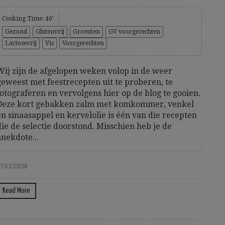
Cooking Time: 40’
Gezond
Glutenvrij
Groenten
GV voorgerechten
Lactosevrij
Vis
Voorgerechten
Wij zijn de afgelopen weken volop in de weer
geweest met feestrecepten uit te proberen, te
fotograferen en vervolgens hier op de blog te gooien.
Deze kort gebakken zalm met komkommer, venkel
en sinaasappel en kervelolie is één van die recepten
die de selectie doorstond. Misschien heb je de
anekdote...
7/11/2020
Read More