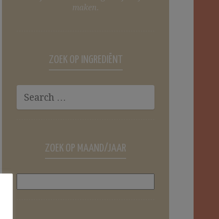
maken.
ZOEK OP INGREDIËNT
ZOEK OP MAAND/JAAR