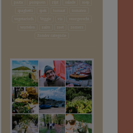
pasta
pompoen
rijst
salade
soep
spaghetti
spek
tomaat
tomaten
vegetarisch
Veggie
vis
voorgerecht
wortelen
zalm
zoet
zomers
Zonder categorie