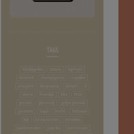
TAGS
aardappelen
amuse
asperges
Aziatisch
champignons
coquilles
courgette
deegwaren
dessert
ei
eieren
feestelijk
feta
Fruit
gezond
glutenvrij
grijze garnaal
groenten
hapje
herfst
Italiaans
kip
komkommer
mosselen
paddenstoelen
paprika
parmezaan