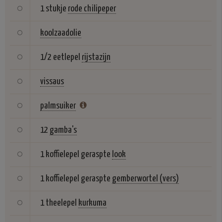
1 stukje
rode chilipeper
koolzaadolie
1/2 eetlepel
rijstazijn
vissaus
palmsuiker
12
gamba's
1 koffielepel geraspte
look
1 koffielepel geraspte
gemberwortel (vers)
1 theelepel
kurkuma