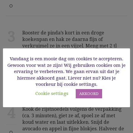
3
Rooster de pinda’s kort in een droge
koekenpan en hak ze daarna fijn of
verkruimel ze in een vijzel. Meng met 2 tl
suiker, 2 el vissaus, 2 el limoensap, 1 kleine
Vandaag is een mooie dag om cookies te accepteren.
stukje chilipeper (fijngesneden) en 1 tl
Gewoon voor wat ze zijn! Wij gebruiken cookies om je
fijgensneden munt of koriander tot een
ervaring te verbeteren. We gaan ervan uit dat je
dressing
hiermee akkoord gaat. Liever niet nu? Kies je
voorkeur bij cookie settings.
Cookie settings
AKKOORD
4
Kook de rijstnoedels volgens de verpakking
(ca. 3 minuten), giet ze af, spoel ze af met
koud water en laat uitlekken. Snijd de
avocado en appel in fijne blokjes. Halveer de