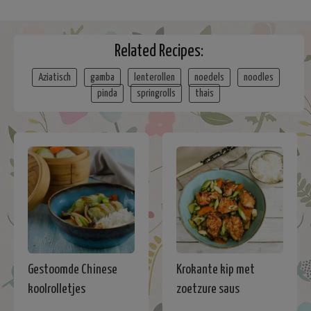
Related Recipes:
Aziatisch
gamba
lenterollen
noedels
noodles
pinda
springrolls
thais
Gestoomde Chinese
Krokante kip met
koolrolletjes
zoetzure saus