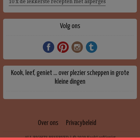
10 x de lekkerste recepten met asperges
Volg ons
Kook, leef, geniet … over plezier scheppen in grote
kleine dingen
Over ons
Privacybeleid
ALL RIGHTS RESERVED | © 2020 KookLeefGeniet