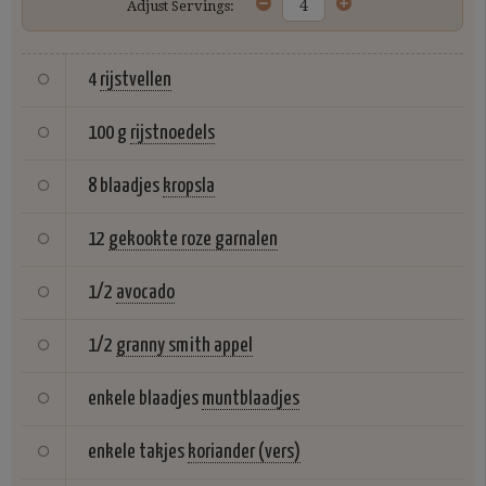
Adjust Servings:
4
rijstvellen
100 g
rijstnoedels
8 blaadjes
kropsla
12
gekookte roze garnalen
1/2
avocado
1/2
granny smith appel
enkele blaadjes
muntblaadjes
enkele takjes
koriander (vers)