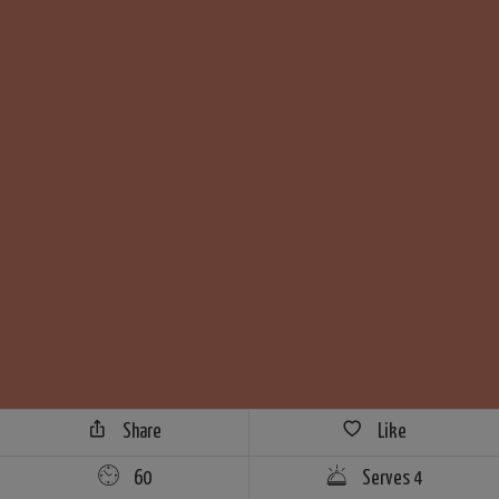
Share
Like
60
Serves 4