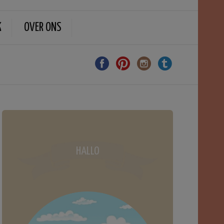
K
OVER ONS
HALLO