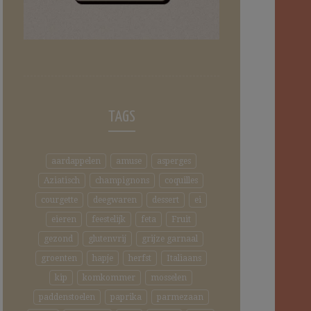
TAGS
aardappelen
amuse
asperges
Aziatisch
champignons
coquilles
courgette
deegwaren
dessert
ei
eieren
feestelijk
feta
Fruit
gezond
glutenvrij
grijze garnaal
groenten
hapje
herfst
Italiaans
kip
komkommer
mosselen
paddenstoelen
paprika
parmezaan