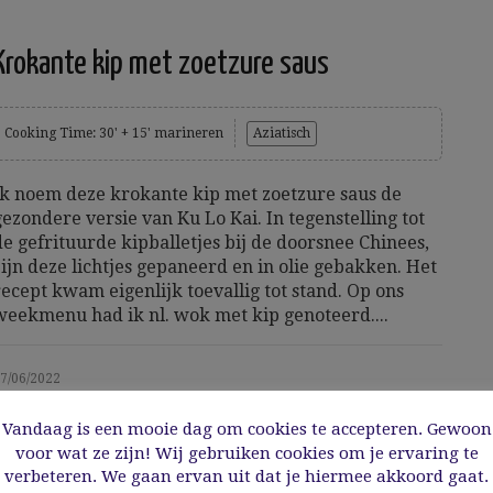
Krokante kip met zoetzure saus
Cooking Time: 30' + 15' marineren
Aziatisch
Ik noem deze krokante kip met zoetzure saus de
gezondere versie van Ku Lo Kai. In tegenstelling tot
de gefrituurde kipballetjes bij de doorsnee Chinees,
zijn deze lichtjes gepaneerd en in olie gebakken. Het
recept kwam eigenlijk toevallig tot stand. Op ons
weekmenu had ik nl. wok met kip genoteerd....
7/06/2022
Vandaag is een mooie dag om cookies te accepteren. Gewoon
Read More
voor wat ze zijn! Wij gebruiken cookies om je ervaring te
verbeteren. We gaan ervan uit dat je hiermee akkoord gaat.