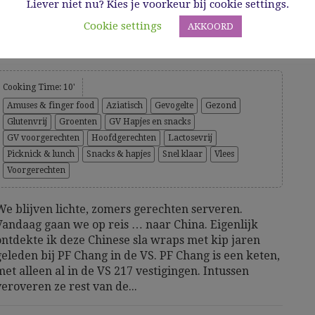
Liever niet nu? Kies je voorkeur bij cookie settings.
Cookie settings
AKKOORD
Chinese sla wraps met kip
Cooking Time: 10'
Amuses & finger food
Aziatisch
Gevogelte
Gezond
Glutenvrij
Groenten
GV Hapjes en snacks
GV voorgerechten
Hoofdgerechten
Lactosevrij
Picknick & lunch
Snacks & hapjes
Snel klaar
Vlees
Voorgerechten
We blijven lichte, zomers gerechten serveren.
Vandaag gaan we op reis … naar China. Eigenlijk
ontdekte ik deze Chinese sla wraps met kip jaren
geleden bij PF Chang in de VS. PF Chang is een keten,
met alleen al in de VS 217 vestigingen. Intussen
veroveren ze rest van de...