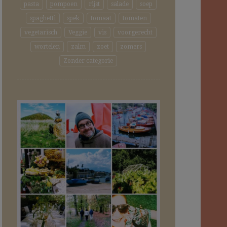
pasta
pompoen
rijst
salade
soep
spaghetti
spek
tomaat
tomaten
vegetarisch
Veggie
vis
voorgerecht
wortelen
zalm
zoet
zomers
Zonder categorie