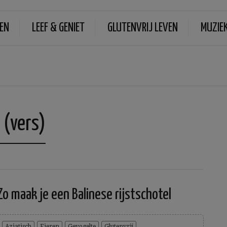
EN
LEEF & GENIET
GLUTENVRIJ LEVEN
MUZIE
 (vers)
Zo maak je een Balinese rijstschotel
Aziatisch
Eieren
Gevogelte
Glutenvrij