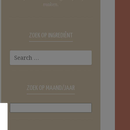
maken.
ZOEK OP INGREDIËNT
ZOEK OP MAAND/JAAR