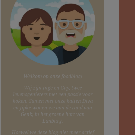
Welkom op onze foodblog!
Wij zijn Inge en Guy, twee
levensgenieters met een passie voor
koken. Samen met onze katten Diva
en Jipke wonen we aan de rand van
Genk, in het groene hart van
Limburg.
Hoewel we deze blog niet meer actief