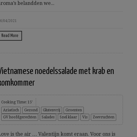
aroma’s belandden we...
6/04/2021
Read More
Vietnamese noedelssalade met krab en
komkommer
Cooking Time: 15'
Aziatisch
Gezond
Glutenvrij
Groenten
GV hoofdgerechten
Salades
Snel klaar
Vis
Zeevruchten
Love is the air … Valentijn komt eraan. Voor ons is