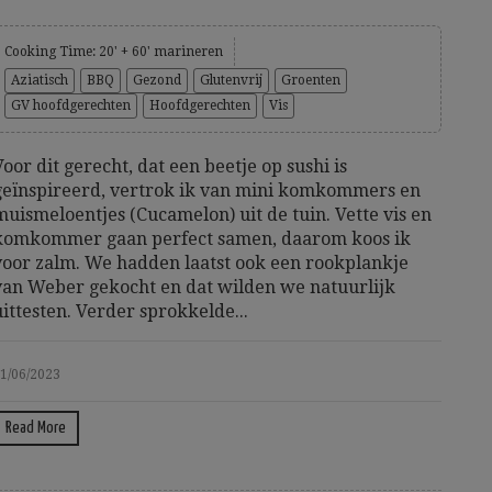
Cooking Time: 20' + 60' marineren
Aziatisch
BBQ
Gezond
Glutenvrij
Groenten
GV hoofdgerechten
Hoofdgerechten
Vis
Voor dit gerecht, dat een beetje op sushi is
geïnspireerd, vertrok ik van mini komkommers en
muismeloentjes (Cucamelon) uit de tuin. Vette vis en
komkommer gaan perfect samen, daarom koos ik
voor zalm. We hadden laatst ook een rookplankje
van Weber gekocht en dat wilden we natuurlijk
uittesten. Verder sprokkelde...
1/06/2023
Read More