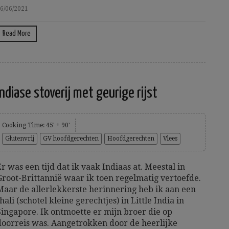
6/06/2021
Read More
Indiase stoverij met geurige rijst
Cooking Time: 45' + 90'
Glutenvrij
GV hoofdgerechten
Hoofdgerechten
Vlees
Er was een tijd dat ik vaak Indiaas at. Meestal in
Groot-Brittannië waar ik toen regelmatig vertoefde.
Maar de allerlekkerste herinnering heb ik aan een
thali (schotel kleine gerechtjes) in Little India in
Singapore. Ik ontmoette er mijn broer die op
doorreis was. Aangetrokken door de heerlijke