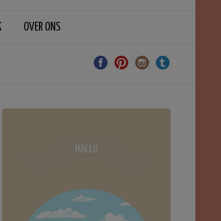
K
OVER ONS
HALLO