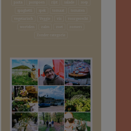
pasta
pompoen
rijst
salade
soep
spaghetti
spek
tomaat
tomaten
vegetarisch
Veggie
vis
voorgerecht
wortelen
zalm
zoet
zomers
Zonder categorie