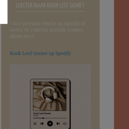
LUISTER NAAR KOOK LEEF GENIET
Onze playlists vind je op Spotify of
onder de rubriek muziek. Luister
alvast deze
↓
Kook Leef Geniet op Spotify