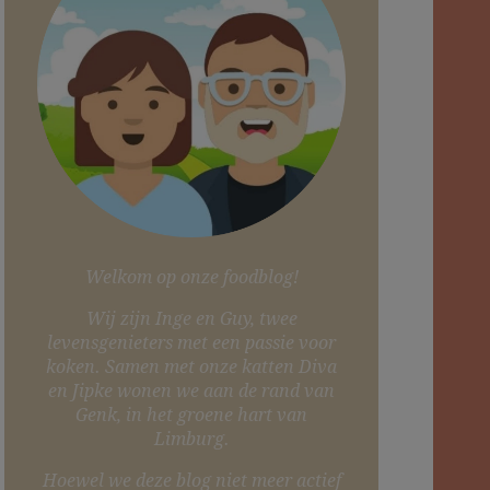
Welkom op onze foodblog!
Wij zijn Inge en Guy, twee
levensgenieters met een passie voor
koken. Samen met onze katten Diva
en Jipke wonen we aan de rand van
Genk, in het groene hart van
Limburg.
Hoewel we deze blog niet meer actief