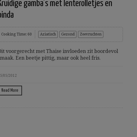
Kruidige gamba’s met lenterolletjes en
pinda
Cooking Time: 60
Aziatisch
Gezond
Zeevruchten
Dit voorgerecht met Thaise invloeden zit boordevol
smaak. Een beetje pittig, maar ook heel fris.
5/05/2012
Read More