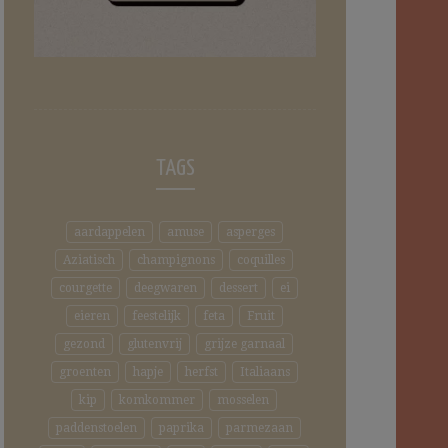
TAGS
aardappelen
amuse
asperges
Aziatisch
champignons
coquilles
courgette
deegwaren
dessert
ei
eieren
feestelijk
feta
Fruit
gezond
glutenvrij
grijze garnaal
groenten
hapje
herfst
Italiaans
kip
komkommer
mosselen
paddenstoelen
paprika
parmezaan