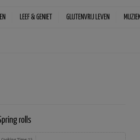
EN
LEEF & GENIET
GLUTENVRIJ LEVEN
MUZIE
Spring rolls
Cooking Time: 15