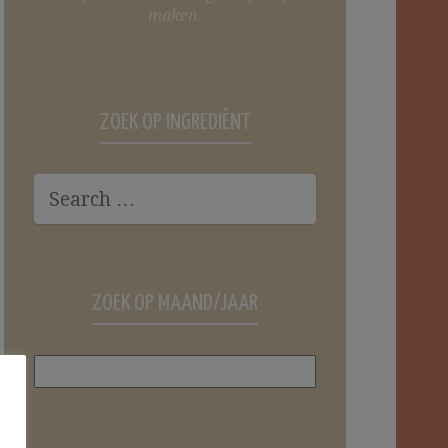
maken.
ZOEK OP INGREDIËNT
ZOEK OP MAAND/JAAR