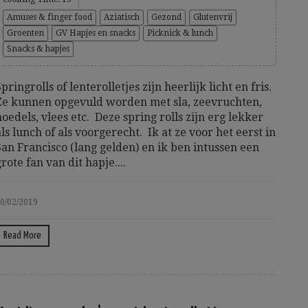
Amuses & finger food
Aziatisch
Gezond
Glutenvrij
Groenten
GV Hapjes en snacks
Picknick & lunch
Snacks & hapjes
Springrolls of lenterolletjes zijn heerlijk licht en fris.
Ze kunnen opgevuld worden met sla, zeevruchten,
noedels, vlees etc. Deze spring rolls zijn erg lekker
als lunch of als voorgerecht. Ik at ze voor het eerst in
San Francisco (lang gelden) en ik ben intussen een
grote fan van dit hapje....
0/02/2019
Read More