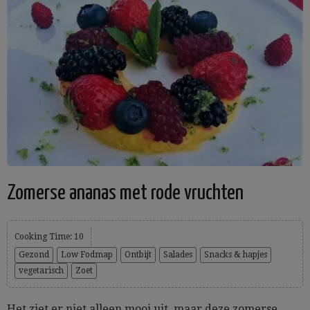
Zomerse ananas met rode vruchten
Cooking Time: 10
Gezond
Low Fodmap
Ontbijt
Salades
Snacks & hapjes
vegetarisch
Zoet
Het ziet er niet alleen mooi uit, maar deze zomerse