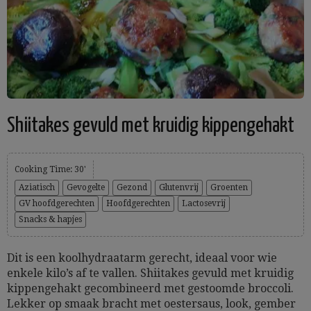
Shiitakes gevuld met kruidig kippengehakt
Cooking Time: 30'
Aziatisch
Gevogelte
Gezond
Glutenvrij
Groenten
GV hoofdgerechten
Hoofdgerechten
Lactosevrij
Snacks & hapjes
Dit is een koolhydraatarm gerecht, ideaal voor wie
enkele kilo’s af te vallen. Shiitakes gevuld met kruidig
kippengehakt gecombineerd met gestoomde broccoli.
Lekker op smaak bracht met oestersaus, look, gember