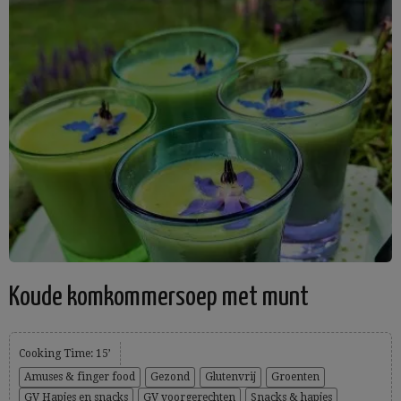
Koude komkommersoep met munt
Cooking Time: 15’
Amuses & finger food
Gezond
Glutenvrij
Groenten
GV Hapjes en snacks
GV voorgerechten
Snacks & hapjes