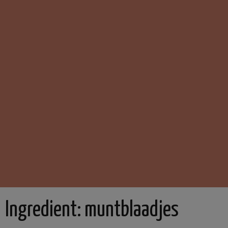
Ingredient:
muntblaadjes