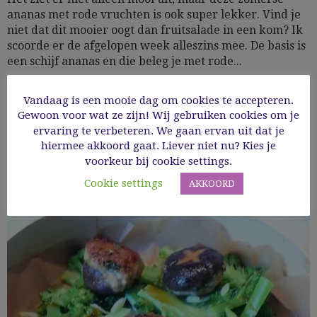
ananas met rode vruchten is ook super lekker. Vind je
niet dat dit mooier oogt dan fruitsalade in een kom? Ik
scoorde er de afgelopen week alleszins mee. De basis is
een schijf ananas en die beleg je met rode...
Vandaag is een mooie dag om cookies te accepteren.
29/06/2019
Gewoon voor wat ze zijn! Wij gebruiken cookies om je
ervaring te verbeteren. We gaan ervan uit dat je
Read More
hiermee akkoord gaat. Liever niet nu? Kies je
voorkeur bij cookie settings.
Cookie settings
AKKOORD