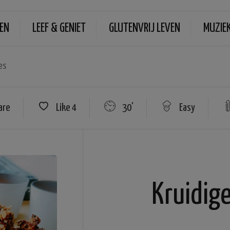
EN
LEEF & GENIET
GLUTENVRIJ LEVEN
MUZIE
es
are
Like
4
30'
Easy
Kruidige