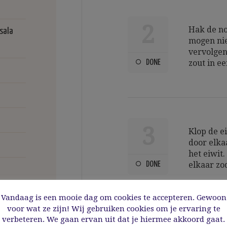
2
Hak de no
sala
mogen niet
vervolgen
DONE
zout in e
3
Klop de e
door elka
het eiwit
DONE
elkaar zo
Vandaag is een mooie dag om cookies te accepteren. Gewoon
voor wat ze zijn! Wij gebruiken cookies om je ervaring te
verbeteren. We gaan ervan uit dat je hiermee akkoord gaat.