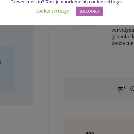
4
Liever niet nu? Kies je voorkeur bij cookie settings.
Leg het b
notenmeng
Cookie settings
AKKOORD
over de p
DONE
20 minut
vervolgen
granola i
keuze met
t
a
C
Inge