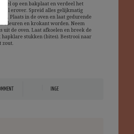
akvel op een bakplaat en verdeel het
sel erover. Spreid alles gelijkmatig
laat. Plaats in de oven en laat gedurende
en kleuren en krokant worden. Neem
s uit de oven. Laat afkoelen en breek de
k hapklare stukken (bites). Bestrooi naar
 zout.
OMMENT
INGE