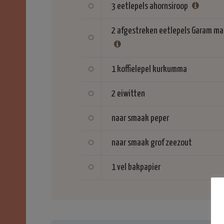
3 eetlepels
ahornsiroop
2 afgestreken eetlepels
Garam ma
1 koffielepel
kurkumma
2
eiwitten
naar smaak
peper
naar smaak
grof zeezout
1 vel bakpapier