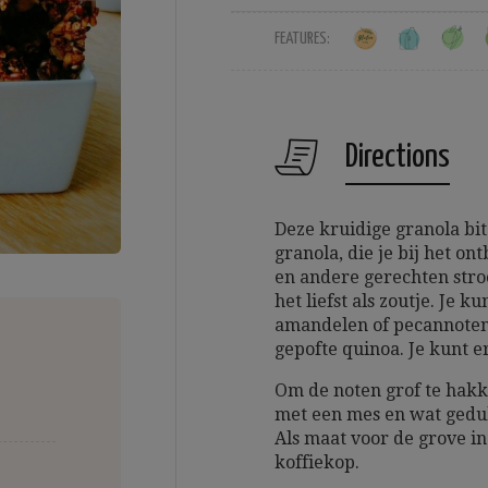
FEATURES:
Directions
Deze kruidige granola bite
granola, die je bij het on
en andere gerechten stroo
het liefst als zoutje. Je 
amandelen of pecannoten
gepofte quinoa. Je kunt e
Om de noten grof te hak
met een mes en wat gedul
Als maat voor de grove i
koffiekop.