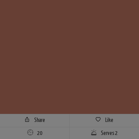
Share
Like
20
Serves 2