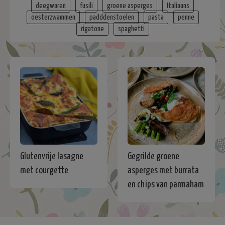
deegwaren
fusili
groene asperges
Italiaans
oesterzwammen
padddenstoelen
pasta
penne
rigatone
spaghetti
Glutenvrije lasagne
Gegrilde groene
met courgette
asperges met burrata
en chips van parmaham