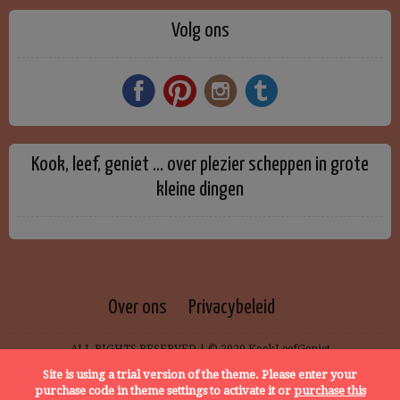
Volg ons
Kook, leef, geniet … over plezier scheppen in grote
kleine dingen
Over ons
Privacybeleid
ALL RIGHTS RESERVED | © 2020 KookLeefGeniet
Site is using a trial version of the theme. Please enter your
purchase code in theme settings to activate it or
purchase this