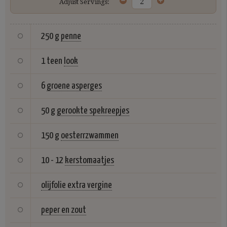
Adjust Servings:
250 g
penne
1 teen
look
6
groene asperges
50 g
gerookte spekreepjes
150 g
oesterrzwammen
10 - 12
kerstomaatjes
olijfolie extra vergine
peper en zout