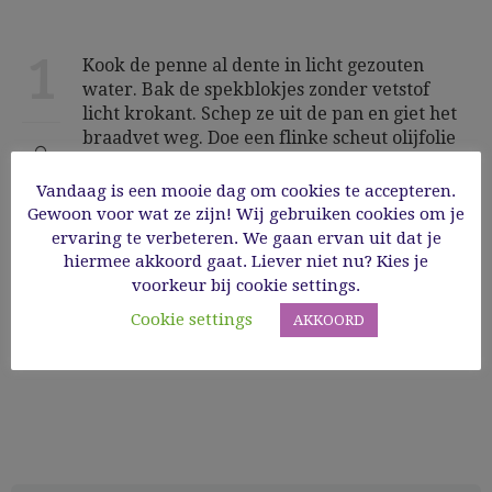
1
Kook de penne al dente in licht gezouten
water. Bak de spekblokjes zonder vetstof
licht krokant. Schep ze uit de pan en giet het
braadvet weg. Doe een flinke scheut olijfolie
in de pan, bak hierin zachtjes de look, doe de
asperges en oesterzwammen erbij, laat
Vandaag is een mooie dag om cookies te accepteren.
enkele minuten zachtjes bakken, voeg de
Gewoon voor wat ze zijn! Wij gebruiken cookies om je
kerstomaatjes toe en enkele eetlepels van het
ervaring te verbeteren. We gaan ervan uit dat je
pasta kookwater. Breng op smaak met peper
hiermee akkoord gaat. Liever niet nu? Kies je
en zout. Doe de penne erbij, schep alles goed
voorkeur bij cookie settings.
door elkaar, giet er nog eens scheutje olijfolie
Cookie settings
AKKOORD
over en roer de fijngehakte peterselie
eronder. Serveer met parmezaanschilfers.