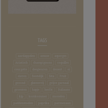
TAGS
aardappelen
amuse
asperges
Aziatisch
champignons
coquilles
courgette
deegwaren
dessert
ei
eieren
feestelijk
feta
Fruit
gezond
glutenvrij
grijze garnaal
groenten
hapje
herfst
Italiaans
kip
komkommer
mosselen
paddenstoelen
paprika
parmezaan