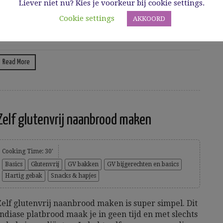
Liever niet nu? Kies je voorkeur bij cookie settings.
indt hier...
Cookie settings
AKKOORD
0/04/2022
Read More
Zelf glutenvrij naanbrood maken
Cooking Time: 30'
Basics
Glutenvrij
GV bakken
GV bijgerechten en basics
Hartig gebak
Snacks & hapjes
Zelf glutenvrij naanbrood maken is super simpel. Dit
Indiase platbrood maak je in geen tijd en met slechts