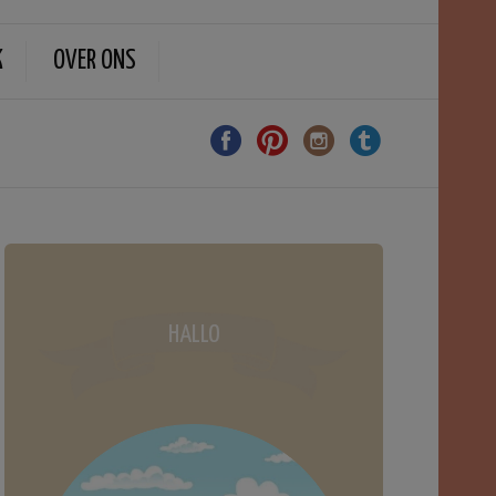
K
OVER ONS
HALLO