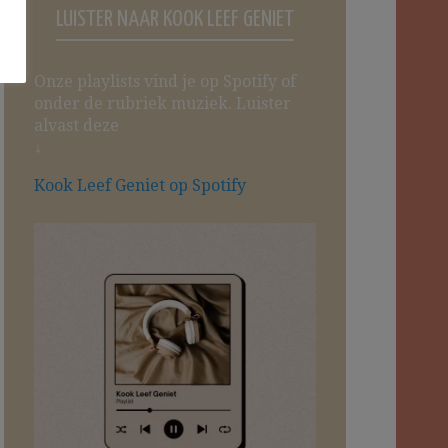
LUISTER NAAR KOOK LEEF GENIET
Onze playlists vind je op Spotify of
onder de rubriek muziek. Luister
alvast deze
↓
Kook Leef Geniet op Spotify