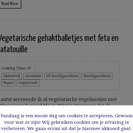
Read More
Vegetarische gehaktballetjes met feta en
ratatouille
Cooking Time: 30'
Glutenvrij
Groenten
GV hoofdgerechten
Hoofdgerechten
Vegan
vegetarisch
Laatst serveerde ik al vegetarische vogelnestjes met
‘Mince’ van Beyond Meat. Wist je trouwens dat de
mince ook glutenvrij is? Het is een lekker alternatief
Vandaag is een mooie dag om cookies te accepteren. Gewoon
voor vleeseters die nu en dan veggie willen eten.
voor wat ze zijn! Wij gebruiken cookies om je ervaring te
Vandaag maak ik vegetarische gehaktballetjes
verbeteren. We gaan ervan uit dat je hiermee akkoord gaat.
gevuld met feta. Wie toch liever echt gehakt heeft,