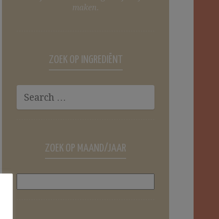
maken.
ZOEK OP INGREDIËNT
ZOEK OP MAAND/JAAR