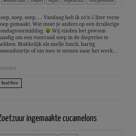
Mediterraan
Soepen
Vegan
vegetarisch
Voorgerechten
Soep, soep, soep, … Vandaag heb ik zo’n 5 liter verse
soep gemaakt. Wat moet je anders op een druilerige
zondagvoormiddag.
Wij vinden het gewoon
handig om een voorraad soep in de diepvries te
hebben. Makkelijk als snelle lunch, hartig
tussendoortje of om mee te nemen naar het werk....
3/10/2021
Read More
Zoetzuur ingemaakte cucamelons