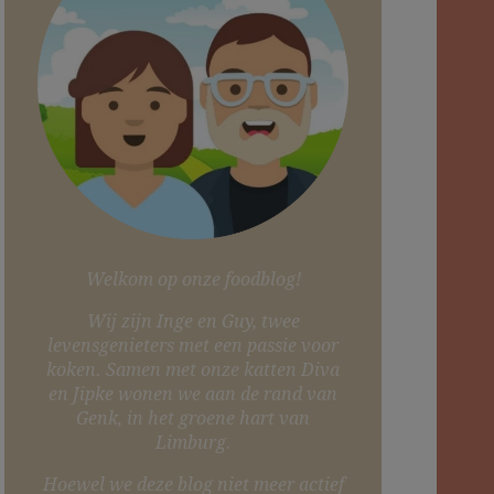
Welkom op onze foodblog!
Wij zijn Inge en Guy, twee
levensgenieters met een passie voor
koken. Samen met onze katten Diva
en Jipke wonen we aan de rand van
Genk, in het groene hart van
Limburg.
Hoewel we deze blog niet meer actief