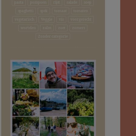
pasta
pompoen
rijst
salade
soep
spaghetti
spek
tomaat
tomaten
vegetarisch
Veggie
vis
voorgerecht
wortelen
zalm
zoet
zomers
Zonder categorie