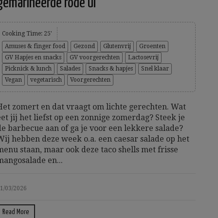
gemarineerde rode ui
Cooking Time: 25'
Amuses & finger food
Gezond
Glutenvrij
Groenten
GV Hapjes en snacks
GV voorgerechten
Lactosevrij
Picknick & lunch
Salades
Snacks & hapjes
Snel klaar
Vegan
vegetarisch
Voorgerechten
Het zomert en dat vraagt om lichte gerechten. Wat
eet jij het liefst op een zonnige zomerdag? Steek je
de barbecue aan of ga je voor een lekkere salade?
Wij hebben deze week o.a. een caesar salade op het
menu staan, maar ook deze taco shells met frisse
mangosalade en...
1/03/2026
Read More