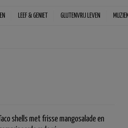
EN
LEEF & GENIET
GLUTENVRIJ LEVEN
MUZIE
Taco shells met frisse mangosalade en