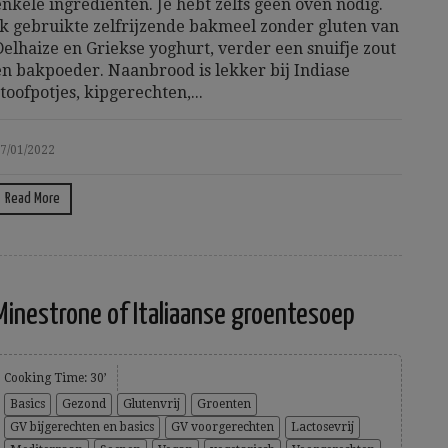
enkele ingrediënten. Je hebt zelfs geen oven nodig.
Ik gebruikte zelfrijzende bakmeel zonder gluten van
Delhaize en Griekse yoghurt, verder een snuifje zout
en bakpoeder. Naanbrood is lekker bij Indiase
stoofpotjes, kipgerechten,...
7/01/2022
Read More
Minestrone of Italiaanse groentesoep
Cooking Time: 30’
Basics
Gezond
Glutenvrij
Groenten
GV bijgerechten en basics
GV voorgerechten
Lactosevrij