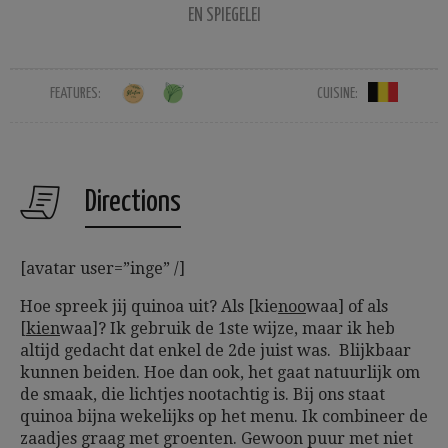
EN SPIEGELEI
FEATURES:
CUISINE:
Directions
[avatar user=”inge” /]
Hoe spreek jij quinoa uit? Als [kie
noo
waa] of als
[
kien
waa]? Ik gebruik de 1ste wijze, maar ik heb
altijd gedacht dat enkel de 2de juist was. Blijkbaar
kunnen beiden. Hoe dan ook, het gaat natuurlijk om
de smaak, die lichtjes nootachtig is. Bij ons staat
quinoa bijna wekelijks op het menu. Ik combineer de
zaadjes graag met groenten. Gewoon puur met niet