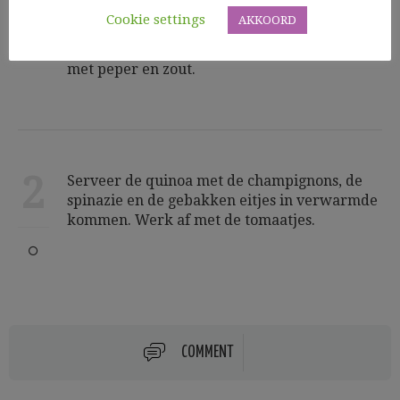
warm. Laat de spinazie slinken in een beetje
Cookie settings
AKKOORD
olijfolie, breng op smaak met peper en zout.
Bak de eitjes tot spiegeleieren en bestrooi
met peper en zout.
2
Serveer de quinoa met de champignons, de
spinazie en de gebakken eitjes in verwarmde
kommen. Werk af met de tomaatjes.
COMMENT