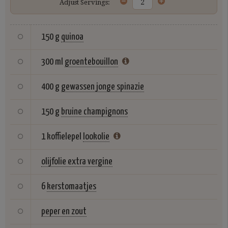
Adjust Servings:
150 g
quinoa
300 ml
groentebouillon
400 g
gewassen jonge spinazie
150 g
bruine champignons
1 koffielepel
lookolie
olijfolie extra vergine
6
kerstomaatjes
peper en zout