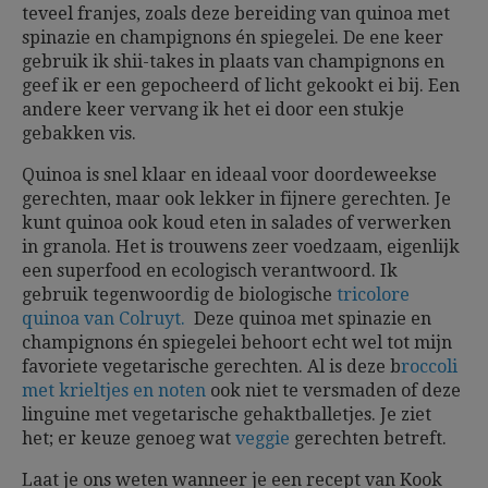
teveel franjes, zoals deze bereiding van quinoa met
spinazie en champignons én spiegelei. De ene keer
gebruik ik shii-takes in plaats van champignons en
geef ik er een gepocheerd of licht gekookt ei bij. Een
andere keer vervang ik het ei door een stukje
gebakken vis.
Quinoa is snel klaar en ideaal voor doordeweekse
gerechten, maar ook lekker in fijnere gerechten. Je
kunt quinoa ook koud eten in salades of verwerken
in granola. Het is trouwens zeer voedzaam, eigenlijk
een superfood en ecologisch verantwoord. Ik
gebruik tegenwoordig de biologische
tricolore
quinoa van Colruyt.
Deze quinoa met spinazie en
champignons én spiegelei behoort echt wel tot mijn
favoriete vegetarische gerechten. Al is deze b
roccoli
met krieltjes en noten
ook niet te versmaden of deze
linguine met vegetarische gehaktballetjes. Je ziet
het; er keuze genoeg wat
veggie
gerechten betreft.
Laat je ons weten wanneer je een recept van Kook