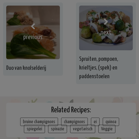
next
previous
Spruiten, pompoen,
krieltjes, (spek) en
Duo van knolselderij
paddenstoelen
Related Recipes:
bruine champignons
champignons
ei
quinoa
spiegelei
spinazie
vegetarisch
Veggie