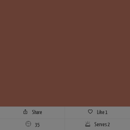
Share
Like
1
35
Serves 2