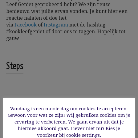
Leef Geniet geprobeerd hebt? We zijn reuze
benieuwd wat jullie ervan vonden. Je kunt hier een
reactie nalaten of doe het
via
Facebook
of
Instagram
met de hashtag
#kookleefgeniet of door ons te taggen.
Hopelijk tot
gauw!
Steps
1
Spoel de quinoa en kook hem in ca. 10 - 15
minuten gaar in de groentebouillon of
Vandaag is een mooie dag om cookies te accepteren.
gezouten water. Borstel de champignons
Gewoon voor wat ze zijn! Wij gebruiken cookies om je
schoon en bak ze in een scheut olijfolie met
ervaring te verbeteren. We gaan ervan uit dat je
de lookolie. Bak eventueel de tomaatjes mee.
hiermee akkoord gaat. Liever niet nu? Kies je
Breng op smaak met peper en zout. Houd dit
voorkeur bij cookie settings.