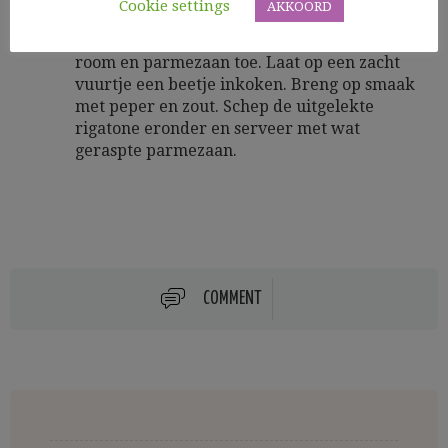
Cookie settings
AKKOORD
spinazie slinken. Doe de spekblokjes en
oesterzwammen bij de spinazie en voeg de
room en parmezaan toe. Laat op een zacht
vuurtje een beetje inkoken. Breng op smaak
met peper en zout. Schep de uitgelekte
rigatone eronder en serveer met wat
geraspte parmezaan.
COMMENT