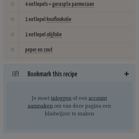
4 eetlepels +
geraspte parmezaan
1 eetlepel
knoflookolie
1 eetlepel
olijfolie
peper en zout
Bookmark this recipe
Je moet
inloggen
of een
account
aanmaken
om van deze pagina een
bladwijzer te maken