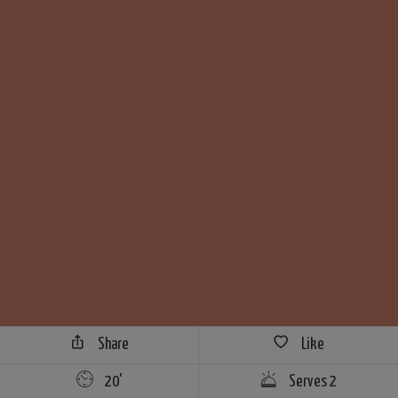
Share
Like
20'
Serves 2