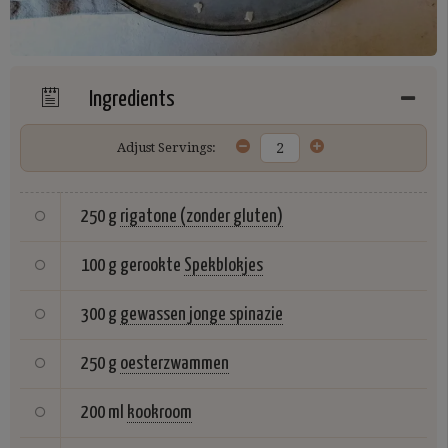
Ingredients
Adjust Servings:
250 g
rigatone (zonder gluten)
100 g gerookte
Spekblokjes
300 g
gewassen jonge spinazie
250 g
oesterzwammen
200 ml
kookroom