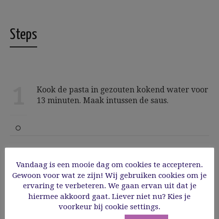
Steps
1
Kook de pasta in gezouten kokend water voor
13 minuten. Maak intussen de saus.
2
Bak de spekblokjes in een scheutje olijfolie,
Vandaag is een mooie dag om cookies te accepteren.
schep ze uit de pan en bak in de resterende
Gewoon voor wat ze zijn! Wij gebruiken cookies om je
olie de oesterzwammen en breng op smaak
ervaring te verbeteren. We gaan ervan uit dat je
met peper en zout. Schep ook deze uit de pan.
hiermee akkoord gaat. Liever niet nu? Kies je
Doe de knoflookolie in de pan en voeg de
voorkeur bij cookie settings.
spinazie toe, eventueel in 2 of 3 keer. Laat de