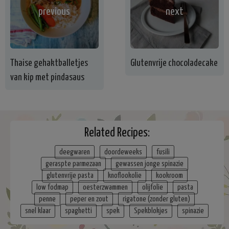
previous
next
Thaise gehaktballetjes
Glutenvrije chocoladecake
van kip met pindasaus
Related Recipes:
deegwaren
doordeweeks
fusili
geraspte parmezaan
gewassen jonge spinazie
glutenvrije pasta
knoflookolie
kookroom
low fodmap
oesterzwammen
olijfolie
pasta
penne
peper en zout
rigatone (zonder gluten)
snel klaar
spaghetti
spek
Spekblokjes
spinazie