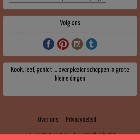
Volg ons
Kook, leef, geniet … over plezier scheppen in grote
kleine dingen
Over ons
Privacybeleid
ALL RIGHTS RESERVED | © 2020 KookLeefGeniet