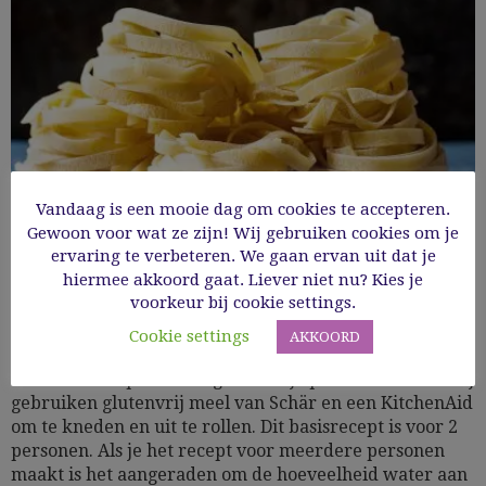
Vandaag is een mooie dag om cookies te accepteren.
Zelf glutenvrije pasta maken
Gewoon voor wat ze zijn! Wij gebruiken cookies om je
ervaring te verbeteren. We gaan ervan uit dat je
hiermee akkoord gaat. Liever niet nu? Kies je
Basics
Glutenvrij
Glutenvrije pasta
GV bijgerechten en basics
voorkeur bij cookie settings.
Mediterraan
Pasta
Cookie settings
AKKOORD
Dit is ons recept om zelf glutenvrije pasta te maken. Wij
gebruiken glutenvrij meel van Schär en een KitchenAid
om te kneden en uit te rollen. Dit basisrecept is voor 2
personen. Als je het recept voor meerdere personen
maakt is het aangeraden om de hoeveelheid water aan