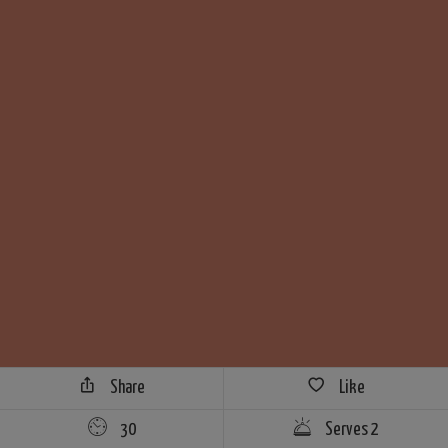
Share
Like
30
Serves 2