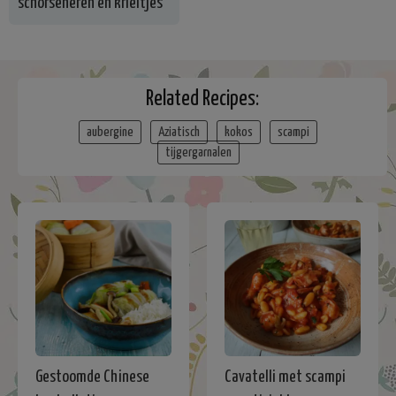
schorseneren en krieltjes
Related Recipes:
aubergine
Aziatisch
kokos
scampi
tijgergarnalen
Gestoomde Chinese
Cavatelli met scampi