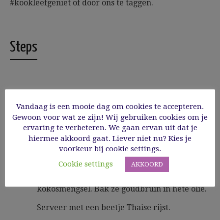
#kookleefgeniet of door ons te taggen.
Steps
1
Schil de aubergine, snijd hem in blokjes en
Vandaag is een mooie dag om cookies te accepteren.
roerbak samen met de look, het pepertje en
Gewoon voor wat ze zijn! Wij gebruiken cookies om je
de gember in hete olie tot de aubergine gaar
ervaring te verbeteren. We gaan ervan uit dat je
is. Breng op smaak met sojasaus, zout,
hiermee akkoord gaat. Liever niet nu? Kies je
sechuanpeper en enkele druppels sesamolie.
voorkeur bij cookie settings.
Meng kokos, uitjes en suiker goed onder
Cookie settings
AKKOORD
elkaar. Paneer de scampi door ze eerst door
het eiwit te halen en vervolgens door het
kokosmengsel. Bak ze goudbruin in hete olie.
Serveer met een beetje Thaise rijst.