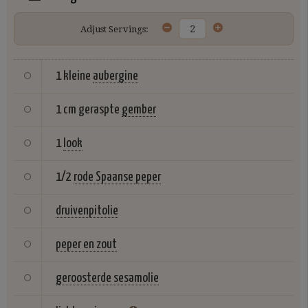
Adjust Servings:
1 kleine
aubergine
1 cm geraspte
gember
1
look
1/2
rode Spaanse peper
druivenpitolie
peper en zout
geroosterde sesamolie