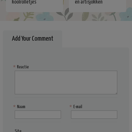
koolrolletjes
en artisjokken
Add Your Comment
*
Reactie
*
Naam
*
E-mail
Site