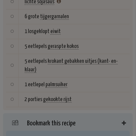
lichte sojasaus
6 grote
tijgergarnalen
1 losgeklopt
eiwit
5 eetlepels
geraspte kokos
5 eetlepels
krokant gebakken uitjes (kant- en-
klaar)
1 eetlepel
palmsuiker
2 porties
gekookte rijst
Bookmark this recipe