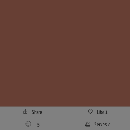
Share
Like
1
15
Serves 2