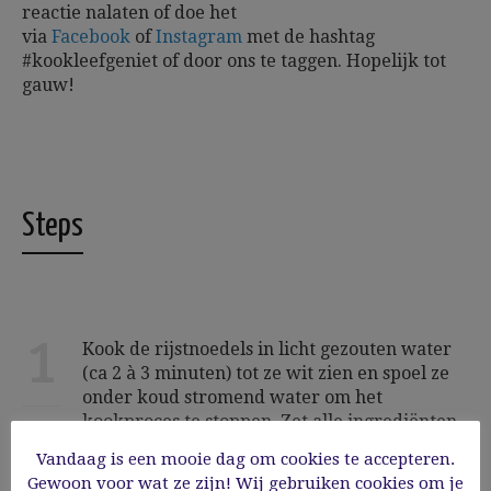
reactie nalaten of doe het
via
Facebook
of
Instagram
met de hashtag
#kookleefgeniet of door ons te taggen.
Hopelijk tot
gauw!
Steps
1
Kook de rijstnoedels in licht gezouten water
(ca 2 à 3 minuten) tot ze wit zien en spoel ze
onder koud stromend water om het
kookproces te stoppen. Zet alle ingrediënten
voor de vulling klaar.
Vandaag is een mooie dag om cookies te accepteren.
Gewoon voor wat ze zijn! Wij gebruiken cookies om je