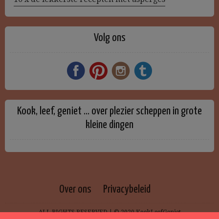
Volg ons
Kook, leef, geniet … over plezier scheppen in grote
kleine dingen
Over ons
Privacybeleid
ALL RIGHTS RESERVED | © 2020 KookLeefGeniet