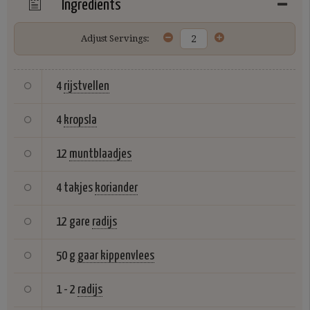
Ingredients
Adjust Servings:
4
rijstvellen
4
kropsla
12
muntblaadjes
4 takjes
koriander
12 gare
radijs
50 g
gaar kippenvlees
1 - 2
radijs