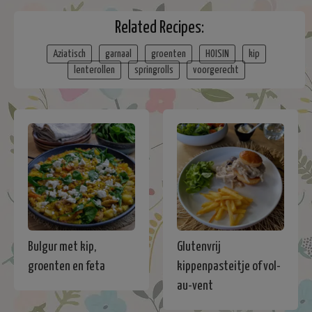
Related Recipes:
Aziatisch
garnaal
groenten
HOISIN
kip
lenterollen
springrolls
voorgerecht
Bulgur met kip,
Glutenvrij
groenten en feta
kippenpasteitje of vol-
au-vent