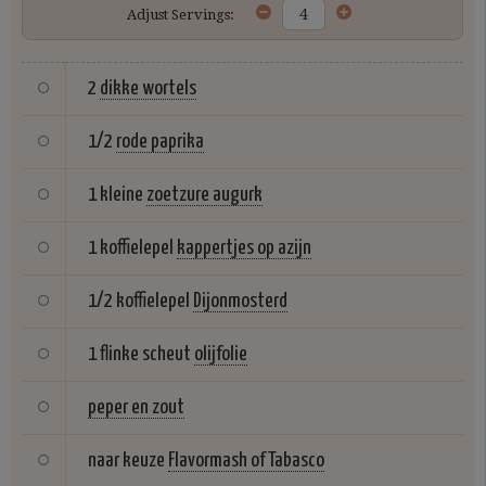
Adjust Servings:
2
dikke wortels
1/2
rode paprika
1 kleine
zoetzure augurk
1 koffielepel
kappertjes op azijn
1/2 koffielepel
Dijonmosterd
1 flinke scheut
olijfolie
peper en zout
naar keuze
Flavormash of Tabasco