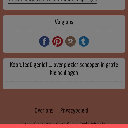
Volg ons
Kook, leef, geniet … over plezier scheppen in grote
kleine dingen
Over ons
Privacybeleid
ALL RIGHTS RESERVED | © 2020 KookLeefGeniet