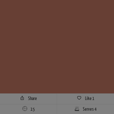
Share
Like
1
15
Serves 4