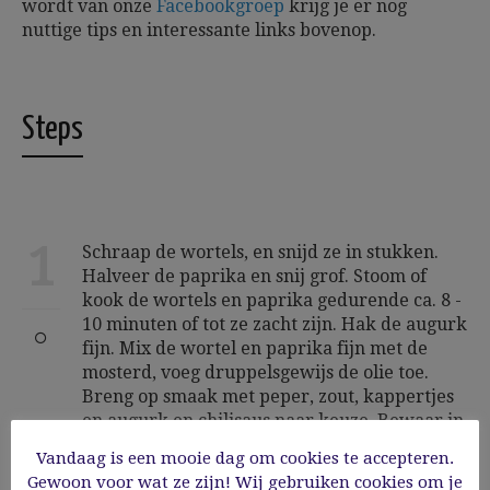
wordt van onze
Facebookgroep
krijg je er nog
nuttige tips en interessante links bovenop.
Steps
1
Schraap de wortels, en snijd ze in stukken.
Halveer de paprika en snij grof. Stoom of
kook de wortels en paprika gedurende ca. 8 -
10 minuten of tot ze zacht zijn. Hak de augurk
fijn. Mix de wortel en paprika fijn met de
mosterd, voeg druppelsgewijs de olie toe.
Breng op smaak met peper, zout, kappertjes
en augurk en chilisaus naar keuze. Bewaar in
de koelkast in een goed afsluitbare pot.
Vandaag is een mooie dag om cookies te accepteren.
Gewoon voor wat ze zijn! Wij gebruiken cookies om je