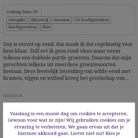
Cooking Time: 50'
Gevogelte
Glutenvrij
Groenten
GV hoofdgerechten
Hoofdgerechten
Vlees
Guy is verzot op eend, dus maak ik dat regelmatig voor
hem klaar. Zelf eet ik geen rood vlees maar neem
telkens een dubbele portie groenten. Daarom dat mijn
gerechten telkens uit meerdere groentesoorten
bestaan. Deze feestelijk bereiding van wilde eend met
bramen, vijgen en witloof kreeg het gezelschap van...
20/10/2024
Read More
Vandaag is een mooie dag om cookies te accepteren.
Gewoon voor wat ze zijn! Wij gebruiken cookies om je
ervaring te verbeteren. We gaan ervan uit dat je
hiermee akkoord gaat. Liever niet nu? Kies je