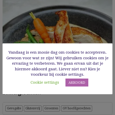
Vandaag is een mooie dag om cookies te accepteren.
Gewoon voor wat ze zijn! Wij gebruiken cookies om je
ervaring te verbeteren. We gaan ervan uit dat je
hiermee akkoord gaat. Liever niet nu? Kies je
voorkeur bij cookie settings.
Zo maak je Mechelse koekoek met
Cookie settings
AKKOORD
zomergroenten
Gevogelte
Glutenvrij
Groenten
GV hoofdgerechten