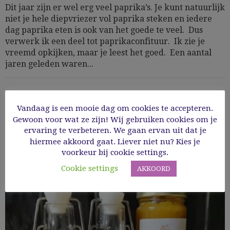
Dit jaar zijn er wel erg veel paprika’s. Je kunt natuurlijk
niet je hele diepvriezer vol paprika steken en iedere
dag paprika eten is ook van het goede te veel. Dus
verwerk ik een deel tot paprikaconfituur. Ik zie je
vreemd opkijken, maar je leest het goed. Een aantal
jaren geleden waren...
24/10/2019
Vandaag is een mooie dag om cookies te accepteren.
Read More
Gewoon voor wat ze zijn! Wij gebruiken cookies om je
ervaring te verbeteren. We gaan ervan uit dat je
hiermee akkoord gaat. Liever niet nu? Kies je
voorkeur bij cookie settings.
Cookie settings
AKKOORD