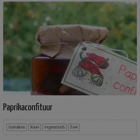
Paprikaconfituur
Inmaken
Kaas
vegetarisch
Zoet