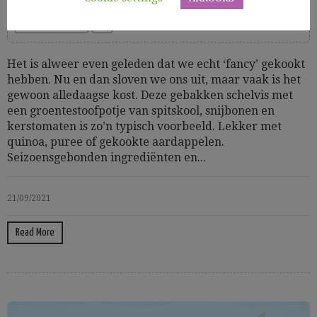
Gezond
Glutenvrij
Groenten
GV hoofdgerechten
Hoofdgerechten
Vis
Het is alweer even geleden dat we echt ‘fancy’ gekookt
hebben. Nu en dan sloven we ons uit, maar vaak is het
gewoon alledaagse kost. Deze gebakken schelvis met
een groentestoofpotje van spitskool, snijbonen en
kerstomaten is zo’n typisch voorbeeld. Lekker met
quinoa, puree of gekookte aardappelen.
Seizoensgebonden ingrediënten en...
21/09/2021
Read More