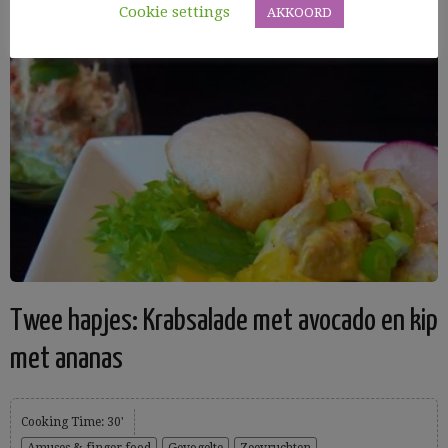
Cookie settings
AKKOORD
Twee hapjes: Krabsalade met avocado en kip
met ananas
Cooking Time: 30'