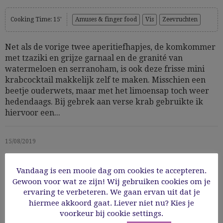
Cooking Time: 15'
Amuses & finger food
Vis
Zeevruchten
Net als de vorige twee aperitiefhapjes, de komkommer
met tzaziki en grijze garnaal en de granité van
watermeloen en serranoham, is ook deze frisse mini
krabcocktail makkelijk zelf te maken. Misschien een
beetje ouderwets, maar met het limoensap toch weer
hedendaags. Bij gebrek aan verse krab gebruikte ik
hiervoor een...
15/08/2019
Read More
Vandaag is een mooie dag om cookies te accepteren.
Gewoon voor wat ze zijn! Wij gebruiken cookies om je
ervaring te verbeteren. We gaan ervan uit dat je
hiermee akkoord gaat. Liever niet nu? Kies je
voorkeur bij cookie settings.