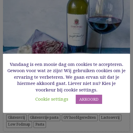
Vandaag is een mooie dag om cookies te accepteren.
Gewoon voor wat ze zijn! Wij gebruiken cookies om je
ervaring te verbeteren. We gaan ervan uit dat je
Tagliatelle met pancetta, radicchio,
hiermee akkoord gaat. Liever niet nu? Kies je
walnoten en oesterzwammen
voorkeur bij cookie settings.
Cookie settings
AKKOORD
Cooking Time: 60’
Glutenvrij
Glutenvrije pasta
GV hoofdgerechten
Lactosevrij
Low Fodmap
Pasta